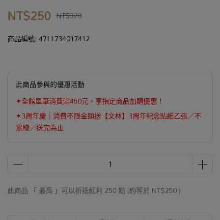
NT$250
NT$320
商品編號:
4711734017412
此商品參與的優惠活動
✦全館單筆消費滿450元，享指定商品加購優惠！
✦3周年慶｜消費不限金額送【文林】3周年紀念貼紙乙張／不
累贈／送完為止
此商品 「 最高 」可以折抵紅利
250
點 (約等於
NT$250
)