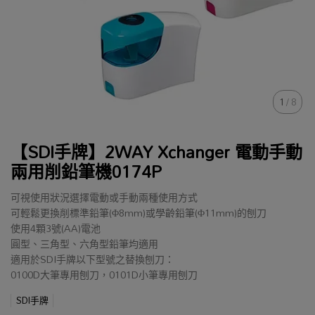
1
/
8
【SDI手牌】2WAY Xchanger 電動手動
兩用削鉛筆機0174P
可視使用狀況選擇電動或手動兩種使用方式
可輕鬆更換削標準鉛筆(Φ8mm)或學齡鉛筆(Φ11mm)的刨刀
使用4顆3號(AA)電池
圓型、三角型、六角型鉛筆均適用
適用於SDI手牌以下型號之替換刨刀：
0100D大筆專用刨刀，0101D小筆專用刨刀
SDI手牌