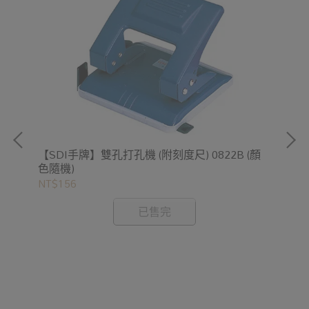
【SDI手牌】雙孔打孔機 (附刻度尺) 0822B (顏
色隨機)
NT$156
已售完
【S
NT