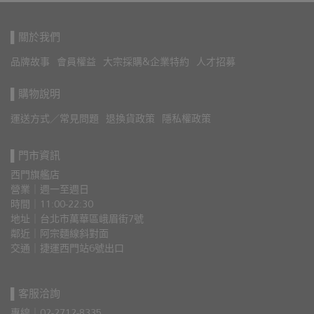
▌關於我們
品牌故事
會員權益
大宗採購&企業特約
人才招募
▌購物說明
運送方式／常見問題
退換貨政策
隱私權政策
▌門市資訊
西門旗艦店
營業｜週一至週日
時間｜11:00-22:30
地址｜台北市萬華區峨眉街7號
鄰近｜阿宗麵線斜對面
交通｜捷運西門站6號出口 
▌客服洽詢
專線｜02-2712-8335