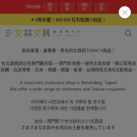
01
07
59
31
限時倒數
日
時
分
秒
✦3周年慶！8/6-8/8 紅利點數3倍送！
來自香港，最專業、齊全的文具和TOMICA商品！
台北首間店位在熱門觀光區—西門町商圈。提供文具批發、辦公室用品
採購、玩具零售、日本、英國、德國、香港、台灣特色文具&文創商品。
A must-visit stationery shop in Ximending, Taipei!
We offer a wide range of stationery and Taiwan souvenirs.
타이베이 시먼딩에서 꼭 가봐야 할 문구점.
다양한 문구류와 대만 기념품을 판매합니다.
台北・西門町でぜひ訪れたい文具店
さまざまな文具や台湾のお土産を販売しています.