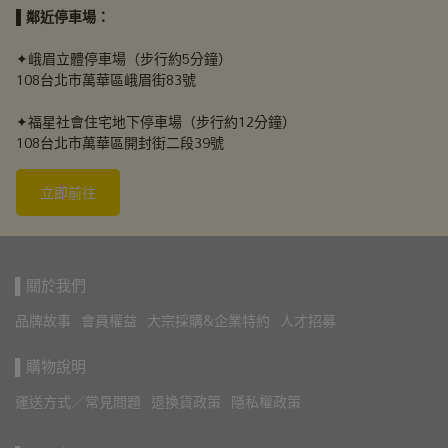
▌
鄰近停車場：
✦峨眉立體停車場（步行約5分鐘）
108台北市萬華區峨眉街83號
✦福星社會住宅地下停車場（步行約12分鐘）
108台北市萬華區開封街二段39號
立即前往
▌關於我們
品牌故事
會員權益
大宗採購&企業特約
人才招募
▌購物說明
運送方式／常見問題
退換貨政策
隱私權政策