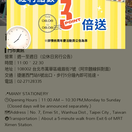
西門店
▌
門市資訊
營業｜週一至週日（公休日另行公告）
時間｜11:00 ~ 22:30
地址｜108002 台北市萬華區峨眉街7號（阿宗麵線斜對面）
交通｜捷運西門站6號出口，步行5分鐘內即可抵達。
電話｜02-27128335
📍MANY STATIONERY
🕒Opening Hours｜11:00 AM – 10:30 PM,Monday to Sunday
（Closed days will be announced separately.）
🗺️Address｜No. 7, Emei St., Wanhua Dist., Taipei City , Taiwan
🚇Transportation｜About a 5-minute walk from Exit 6 of MRT 
Ximen Station.