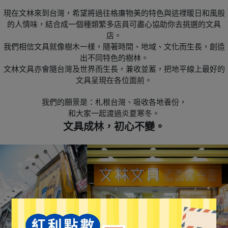
現在文林來到台灣，希望將過往格廉物美的特色與這𥚃暖日和風般
的人情味，結合成一個種類繁多店員可盡心協助你去挑選的文具
店。
我們相信文具就像樹木一樣，隨著時間、地域、文化而生長，創造
出不同特色的樹林。
文林文具亦會隨台灣及世界而生長，兼收並蓄，把地平線上最好的
文具呈現在各位面前。
我們的願景是：札根台灣、吸收各地養份，
和大家一起渡過炎夏寒冬。
文具成林，初心不變。