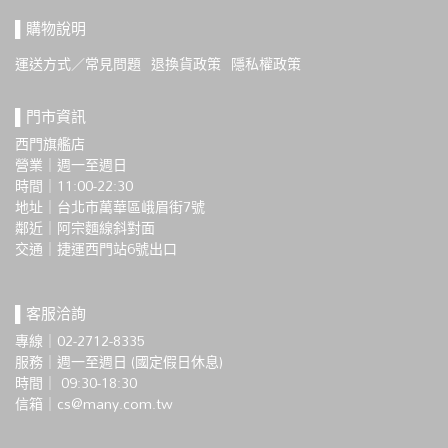
▌購物說明
運送方式／常見問題
退換貨政策
隱私權政策
▌門市資訊
西門旗艦店
營業｜週一至週日
時間｜11:00-22:30
地址｜台北市萬華區峨眉街7號
鄰近｜阿宗麵線斜對面
交通｜捷運西門站6號出口 
▌客服洽詢
專線｜02-2712-8335
服務｜週一至週日 (國定假日休息)
時間｜ 09:30-18:30
信箱｜cs@many.com.tw