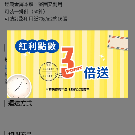
經典金屬本體，堅固又耐用
可裝一排針（50針）
可裝訂影印用紙70g/m2約16張
規格說明
規格｜裝載10號訂書針（建議使用
【SDI手牌】10號訂書針
1200B
）
材質｜塑膠、冷軋鋼板
產地｜中國
運送方式
相關商品