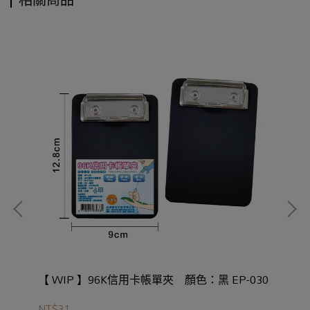
【 WIP 】96K信用卡帳單夾 顏色：黑 EP-030
NT$31
NT