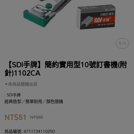
1
/
5
【SDI手牌】簡約實用型10號訂書機(附
針)1102CA
✦本商品隨機出貨
SDI手牌
經典造型／簡單耐用／顏色隨機
NT$51
NT$65
商品編號:
4711734110250