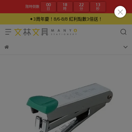
00
18
22
13
限時倒數
日
時
分
秒
✦3周年慶！8/6-8/8 紅利點數3倍送！