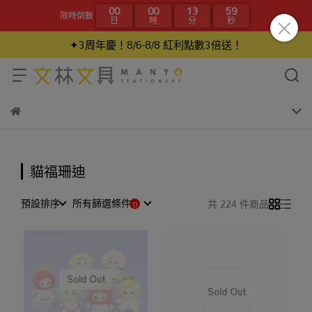
00
00
13
58
限時倒數
日
時
分
秒
✦3周年慶！8/6-8/8 紅利點數3倍送！
貓福珊迪
預設排序
所有篩選條件
共 224 件商品