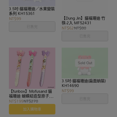
3.5吋-貓福珊迪／水果變裝
系列 KH15361
【Dung Jin】貓福珊迪 竹
NT$99
筷-2入 MF52431
已售完
NT$62
NT$80
已售完
3.5吋-貓福珊迪(扁面蛸裝)
KH14690
NT$99
【funbox】Mofusand 貓
福珊迪 蝴蝶結造型原子筆
已售完
76004
NT$199
NT$270
加入購物車