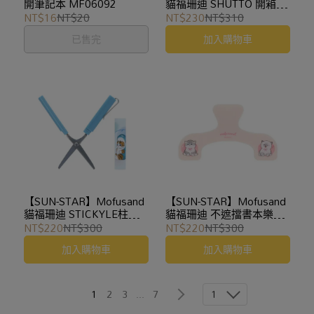
開筆記本 MF06092
貓福珊迪 SHUTTO 開箱拆
信刀
NT$16
NT$20
NT$230
NT$310
已售完
加入購物車
【SUN-STAR】Mofusand
【SUN-STAR】Mofusand
貓福珊迪 STICKYLE柱形
貓福珊迪 不遮擋書本樂譜
剪刀
固定夾
NT$220
NT$300
NT$220
NT$300
加入購物車
加入購物車
1
1
2
3
...
7