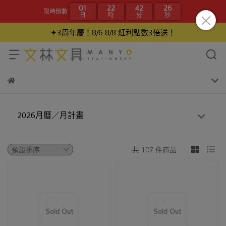
01
22
42
25
限時倒數
日
時
分
秒
✦3周年慶！8/6-8/8 紅利點數3倍送！
2026月曆／月計畫
共 107 件商品