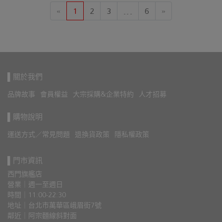
«
1
2
3
…
6
»
▌關於我們
品牌故事
會員權益
大宗採購&企業特約
人才招募
▌購物說明
運送方式／常見問題
退換貨政策
隱私權政策
▌門市資訊
西門旗艦店
營業｜週一至週日
時間｜11:00-22:30
地址｜台北市萬華區峨眉街7號
鄰近｜阿宗麵線斜對面