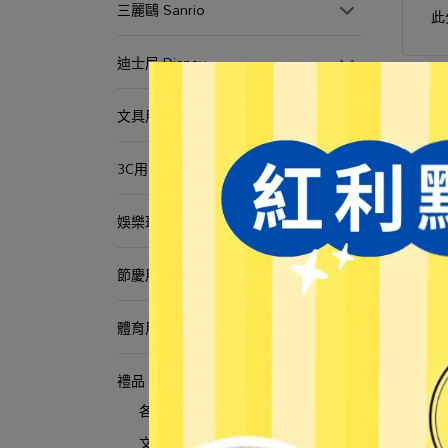
三麗鷗 Sanrio
此
迪士尼 Disney
文具用品
3C用品
娛樂玩具
節慶用品
體育用品
禮品
各國金筆加名
文件夾 廣告加名