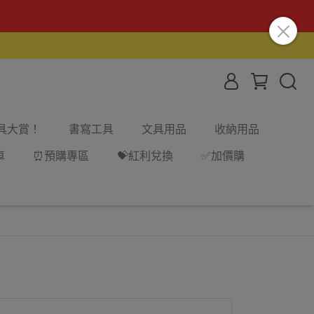
文具大賞！
書寫工具
文具用品
收納用品
車
⏰預購專區
💝紅利兌換
✅加價購