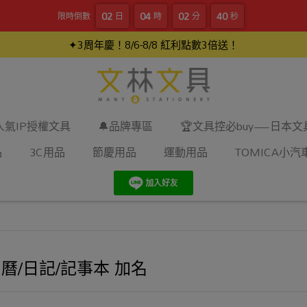
02
04
02
39
限時倒數
日
時
分
秒
✦3周年慶！8/6-8/8 紅利點數3倍送！
人氣IP授權文具
🔔品牌專區
🏆文具控必buy—日本
品
3C用品
節慶用品
運動用品
TOMICA小汽
曆/日記/記事本 加名