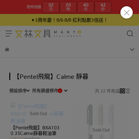
02
03
40
42
限時倒數
日
時
分
秒
✦3周年慶！8/6-8/8 紅利點數3倍送！
【Pentel飛龍】Calme 靜暮
預設排序
所有篩選條件
共 22 件商品
【Pentel飛龍】BXA103
0.35Calme靜暮輕油筆