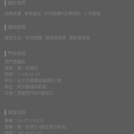
▌關於我們
品牌故事
會員權益
大宗採購&企業特約
人才招募
▌購物說明
運送方式／常見問題
退換貨政策
隱私權政策
▌門市資訊
西門旗艦店
營業｜週一至週日
時間｜11:00-22:30
地址｜台北市萬華區峨眉街7號
鄰近｜阿宗麵線斜對面
交通｜捷運西門站6號出口 
▌客服洽詢
專線｜02-2712-8335
服務｜週一至週日 (國定假日休息)
時間｜ 09:30-18:30