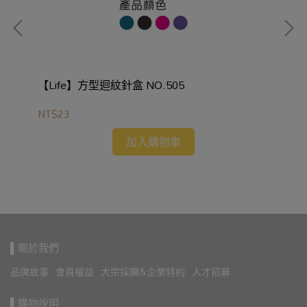
(顏
【Life】方型迴紋針盒 NO.505
NT$23
【L
加入購物車
NT
▌關於我們
品牌故事
會員權益
大宗採購&企業特約
人才招募
▌購物說明