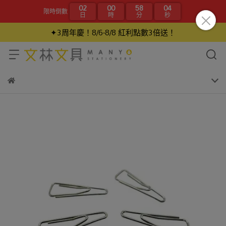
02
00
58
04
限時倒數
日
時
分
秒
✦3周年慶！8/6-8/8 紅利點數3倍送！