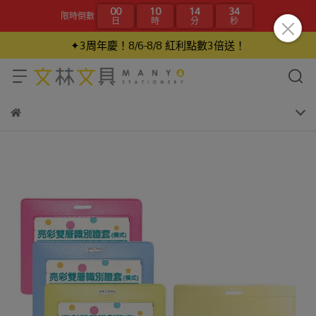
00
10
14
34
限時倒數
日
時
分
秒
✦3周年慶！8/6-8/8 紅利點數3倍送！