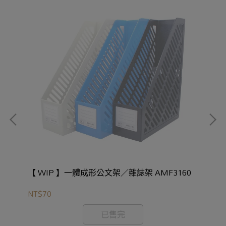
【 WIP 】一體成形公文架／雜誌架 AMF3160
【
AM
NT$70
NT
已售完