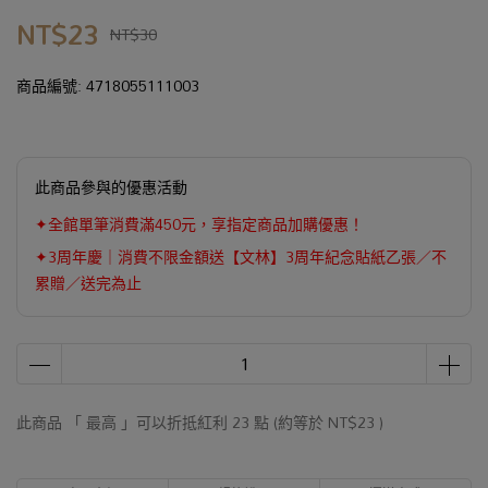
NT$23
NT$30
商品編號:
4718055111003
此商品參與的優惠活動
✦全館單筆消費滿450元，享指定商品加購優惠！
✦3周年慶｜消費不限金額送【文林】3周年紀念貼紙乙張／不
累贈／送完為止
此商品 「 最高 」可以折抵紅利
23
點 (約等於
NT$23
)