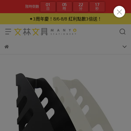
01
05
22
17
限時倒數
日
時
分
秒
✦3周年慶！8/6-8/8 紅利點數3倍送！