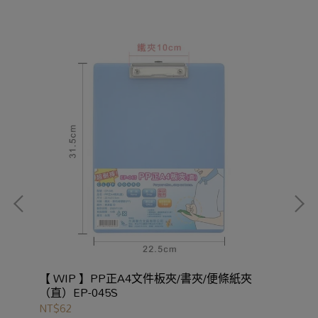
【 WIP 】PP正A4文件板夾/書夾/便條紙夾
【 
（直）EP-045S
NT$62
NT