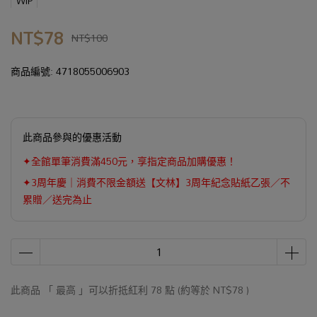
WIP
NT$78
NT$100
商品編號:
4718055006903
此商品參與的優惠活動
✦全館單筆消費滿450元，享指定商品加購優惠！
✦3周年慶｜消費不限金額送【文林】3周年紀念貼紙乙張／不
累贈／送完為止
此商品 「 最高 」可以折抵紅利
78
點 (約等於
NT$78
)