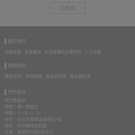
已售完
▌關於我們
品牌故事
會員權益
大宗採購&企業特約
人才招募
▌購物說明
運送方式／常見問題
退換貨政策
隱私權政策
▌門市資訊
西門旗艦店
營業｜週一至週日
時間｜11:00-22:30
地址｜台北市萬華區峨眉街7號
鄰近｜阿宗麵線斜對面
交通｜捷運西門站6號出口 