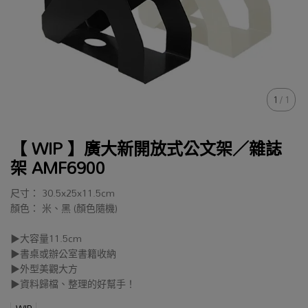
1
/
1
【 WIP 】廣大新開放式公文架／雜誌
架 AMF6900
尺寸： 30.5x25x11.5cm
顏色： 米、黑 (顏色隨機)
▶大容量11.5cm
▶書桌或辦公室書籍收納
▶外型美觀大方
▶資料歸檔、整理的好幫手！