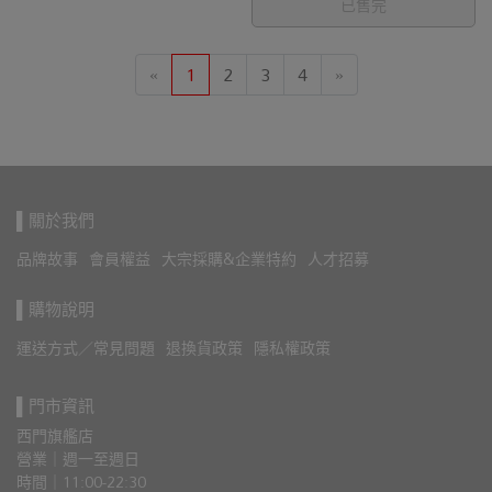
已售完
«
1
2
3
4
»
▌關於我們
品牌故事
會員權益
大宗採購&企業特約
人才招募
▌購物說明
運送方式／常見問題
退換貨政策
隱私權政策
▌門市資訊
西門旗艦店
營業｜週一至週日
時間｜11:00-22:30