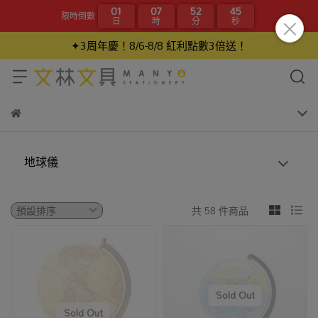
01
07
52
44
限時倒數
日
時
分
秒
✦3周年慶！8/6-8/8 紅利點數3倍送！
地球儀
共 58 件商品