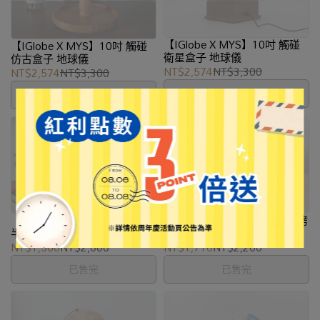
【IGlobe X MYS】10吋 觸碰
【IGlobe X MYS】10吋 觸碰
衛星盒子 地球儀
仿古盒子 地球儀
NT$2,574
NT$3,300
NT$2,574
NT$3,300
已售完
已售完
【IGlobe X MYS】10吋仿古圖
【IGlobe X MYS】10吋仿古烤
半圓尺電青古銅鐵質底座
玫瑰金全圓白色木座地球儀
NT$1,560
NT$2,000
NT$1,716
NT$2,200
已售完
已售完