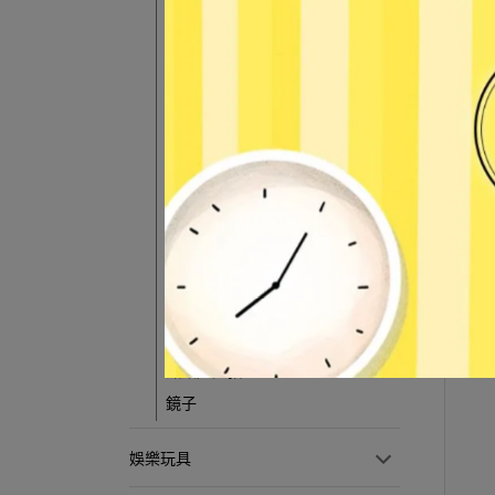
扇子
頸枕／抱枕
安全警報器
清潔刷
垃圾桶
【藝
WF0
水壺／保溫瓶
NT$
摺疊傘／雨傘
環保袋
流蘇／中國結
擺飾／家飾品
存錢筒
磁釦／鈕扣
鏡子
娛樂玩具