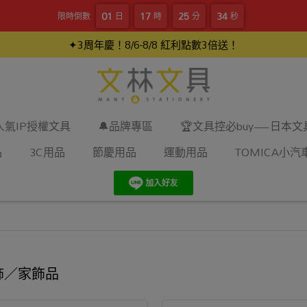
01
17
25
34
限時倒數
日
時
分
秒
✦3周年慶！8/6-8/8 紅利點數3倍送！
人氣IP授權文具
🔔品牌專區
🏆文具控必buy—日本
品
3C用品
節慶用品
運動用品
TOMICA小汽
飾／家飾品