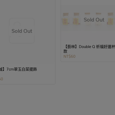
【藝林】Double Q 祈福好運杯
款
NT$60
誠】7cm翠玉白菜擺飾
60