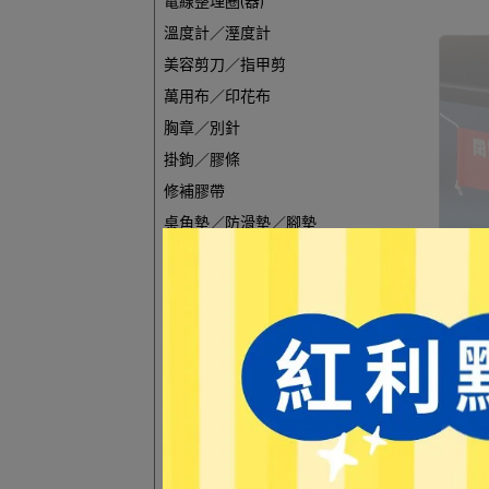
電線整理圈(器)
溫度計／溼度計
美容剪刀／指甲剪
萬用布／印花布
胸章／別針
掛鉤／膠條
修補膠帶
桌角墊／防滑墊／腳墊
門底封條
自黏性魔術帶
後背包／斜背包
【藝
書包
(款式
NT$
藥盒
馬克杯／杯子
口哨
拖鞋