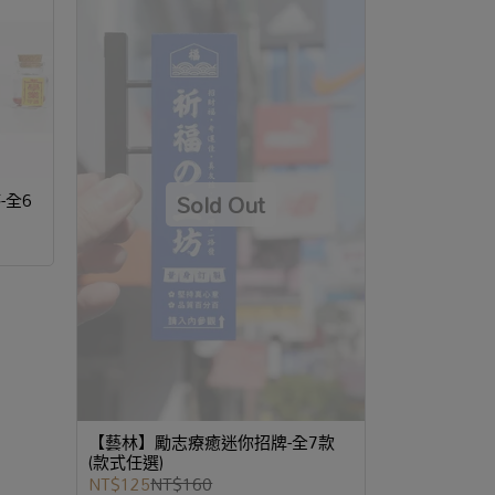
-全6
【藝林】勵志療癒迷你招牌-全7款
(款式任選)
NT$125
NT$160