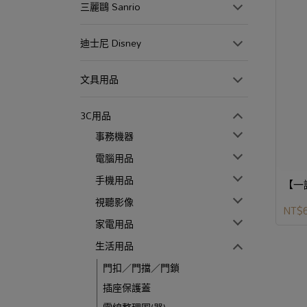
三麗鷗 Sanrio
迪士尼 Disney
文具用品
3C用品
事務機器
電腦用品
手機用品
【一
視聽影像
NT$
家電用品
生活用品
門扣／門擋／門鎖
插座保護蓋