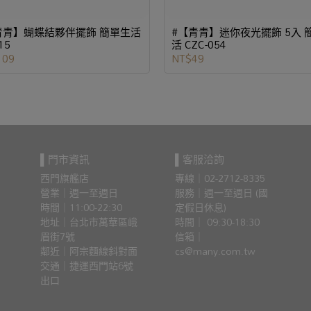
青青】蝴蝶結夥伴擺飾 簡單生活
#【青青】迷你夜光擺飾 5入 
15
活 CZC-054
109
NT$49
▌門市資訊
▌客服洽詢
西門旗艦店
專線｜02-2712-8335
營業｜週一至週日
服務｜週一至週日 (國
時間｜11:00-22:30
定假日休息)
地址｜台北市萬華區峨
時間｜ 09:30-18:30
眉街7號
信箱｜
鄰近｜阿宗麵線斜對面
cs@many.com.tw
交通｜捷運西門站6號
出口 