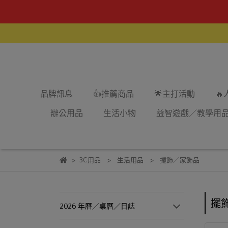
品牌訊息
👍推薦商品
🌟主打活動

辦公用品
生活小物
益智遊戲／教學用
3C用品
生活用品
擺飾／家飾品
擺
2026 年曆／桌曆／日誌