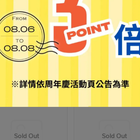
林】真心獎經典迷你獎狀
441304
101
NT$130
#【青青】保庇可愛擺飾 簡單
CZC-206
NT$39