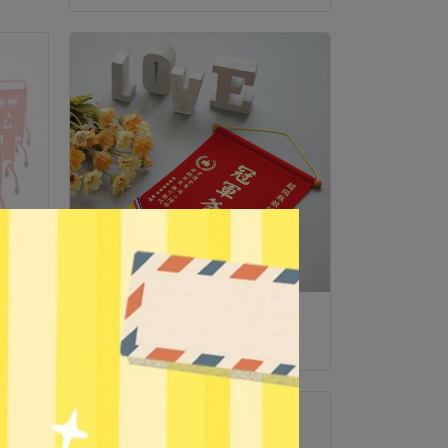
 (款
【藝林】最愛獎迷你錦旗-全15款
(款式任選)
NT$101
NT$130