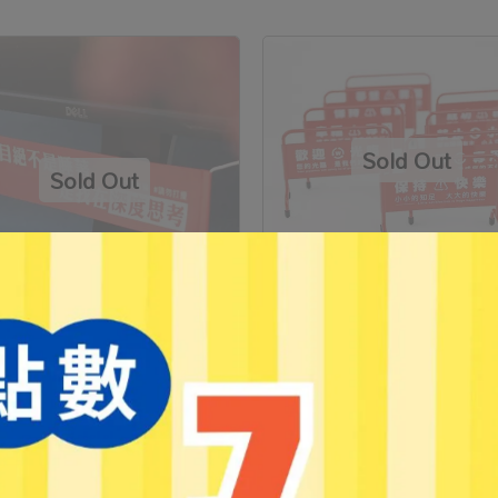
【藝林】座右銘迷你拒馬-全9款
式任選)
林】厭世金句紅布條-全12款
NT$125
NT$160
任選)
69
NT$89