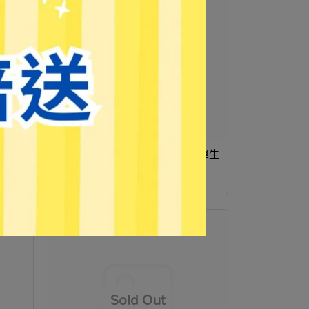
生活
#【青青】卡皮巴拉迷你擺飾 簡單生
活 CZC-052
NT$49