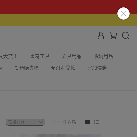
文具大賞！
書寫工具
文具用品
收納用品
車
⏰預購專區
💝紅利兌換
✅加價購
共 15 件商品