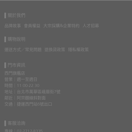
▌關於我們
品牌故事
會員權益
大宗採購&企業特約
人才招募
▌購物說明
運送方式／常見問題
退換貨政策
隱私權政策
▌門市資訊
西門旗艦店
營業｜週一至週日
時間｜11:00-22:30
地址｜台北市萬華區峨眉街7號
鄰近｜阿宗麵線斜對面
交通｜捷運西門站6號出口 
▌客服洽詢
專線｜02-2712-8335