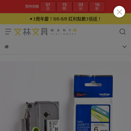
01
15
03
15
限時倒數
日
時
分
秒
✦3周年慶！8/6-8/8 紅利點數3倍送！