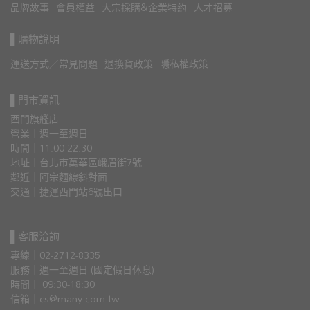
品牌故事
會員權益
大宗採購&企業特約
人才招募
▌購物說明
運送方式／常見問題
退換貨政策
隱私權政策
▌門市資訊
西門旗艦店
營業｜週一至週日
時間｜11:00-22:30
地址｜台北市萬華區峨眉街7號
鄰近｜阿宗麵線斜對面
交通｜捷運西門站6號出口 
▌客服洽詢
專線｜02-2712-8335
服務｜週一至週日 (國定假日休息)
時間｜ 09:30-18:30
信箱｜cs@many.com.tw