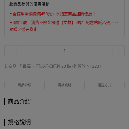
此商品參與的優惠活動
✦全館單筆消費滿450元，享指定商品加購優惠！
✦3周年慶｜消費不限金額送【文林】3周年紀念貼紙乙張／不
累贈／送完為止
此商品 「 最高 」可以折抵紅利
23
點 (約等於
NT$23
)
商品介紹
規格說明
運送方式
商品介紹
規格說明