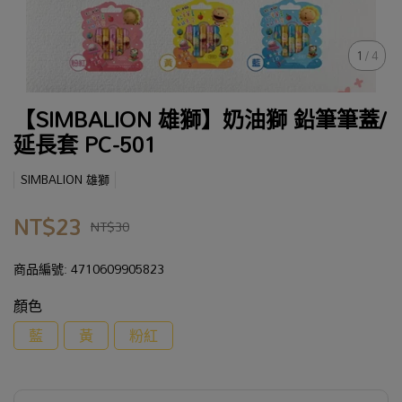
1
/
4
【SIMBALION 雄獅】奶油獅 鉛筆筆蓋/
延長套 PC-501
SIMBALION 雄獅
NT$23
NT$30
商品編號:
4710609905823
顏色
藍
黃
粉紅