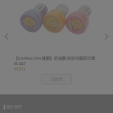
 (紙
【S
NT
【SIMBALION 雄獅】奶油獅 好好印圓形印章
IK-007
NT$12
已售完
▌關於我們