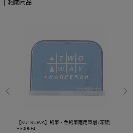
相關商品
6色
【KUTSUWA】鉛筆、色鉛筆兩用筆削 (深藍)
【
RS006BL