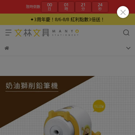
00
01
21
24
限時倒數
日
時
分
秒
✦3周年慶！8/6-8/8 紅利點數3倍送！