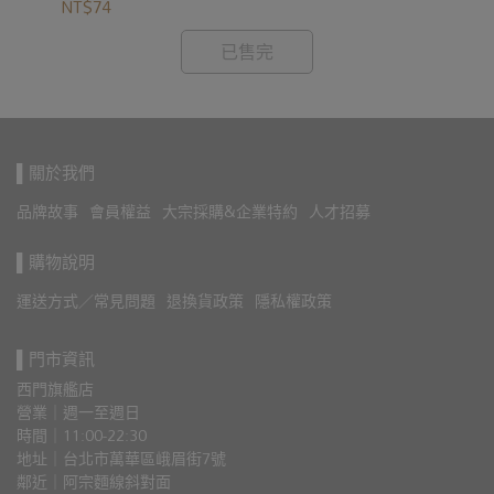
NT$74
NT
已售完
▌關於我們
品牌故事
會員權益
大宗採購&企業特約
人才招募
▌購物說明
運送方式／常見問題
退換貨政策
隱私權政策
▌門市資訊
西門旗艦店
營業｜週一至週日
時間｜11:00-22:30
地址｜台北市萬華區峨眉街7號
鄰近｜阿宗麵線斜對面