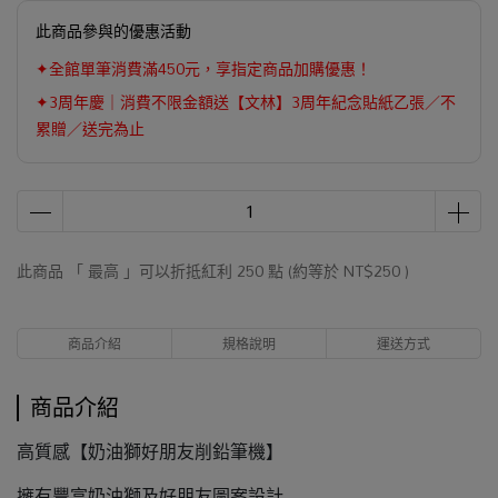
此商品參與的優惠活動
✦全館單筆消費滿450元，享指定商品加購優惠！
✦3周年慶｜消費不限金額送【文林】3周年紀念貼紙乙張／不
累贈／送完為止
此商品 「 最高 」可以折抵紅利
250
點 (約等於
NT$250
)
商品介紹
規格說明
運送方式
商品介紹
高質感【奶油獅好朋友削鉛筆機】
擁有豐富奶油獅及好朋友圖案設計