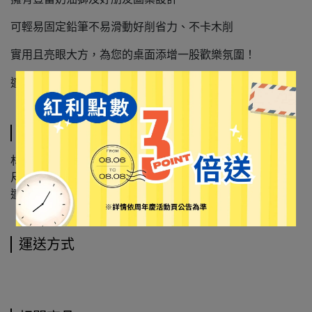
可輕易固定鉛筆不易滑動好削省力、不卡木削
實用且亮眼大方，為您的桌面添增一股歡樂氛圍！
適合一般尺寸鉛筆使用
規格說明
材質：本體塑膠+刀蕊不鏽鋼+刀座碳纖維
尺寸：13.3x9x12.7cm
適合一般尺寸鉛筆使用
運送方式