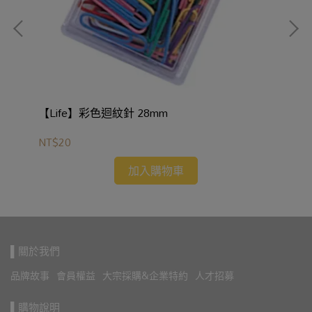
3C
【Life】彩色迴紋針 28mm
【L
NT$20
NT
加入購物車
▌關於我們
品牌故事
會員權益
大宗採購&企業特約
人才招募
▌購物說明