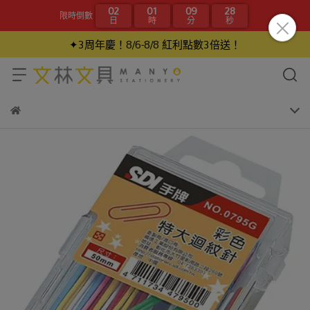
02
01
09
28
限時倒數
日
時
分
秒
✦3周年慶！8/6-8/8 紅利點數3倍送！