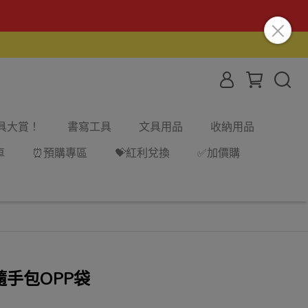
文具大賞！
書寫工具
文具用品
收納用品
車
⏰預購專區
💝紅利兌換
✅加價購
隨手包OPP袋