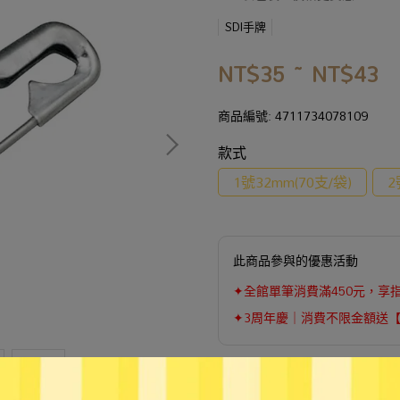
SDI手牌
NT$35
~
NT$43
商品編號:
4711734078109
款式
1號32mm(70支/袋)
2
此商品參與的優惠活動
✦全館單筆消費滿450元，享
✦3周年慶｜消費不限金額送