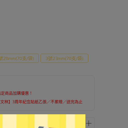
號28mm(70支/袋)
3號23mm(70支/袋)
指定商品加購優惠！
【文林】3周年紀念貼紙乙張／不累贈／送完為止