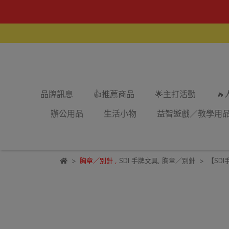
品牌訊息
👍推薦商品
🌟主打活動

辦公用品
生活小物
益智遊戲／教學用
胸章／別針
,
SDI 手牌文具
,
胸章／別針
【SDI