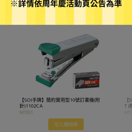
【SDI手牌】簡約實用型10號訂書機(附
【S
針)1102CA
T 
NT$51
NT
加入購物車