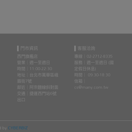
▌門市資訊
▌客服洽詢
西門旗艦店
專線｜02-2712-8335
營業｜週一至週日
服務｜週一至週日 (國
時間｜11:00-22:30
定假日休息)
地址｜台北市萬華區峨
時間｜ 09:30-18:30
眉街7號
信箱｜
鄰近｜阿宗麵線斜對面
cs@many.com.tw
交通｜捷運西門站6號
出口 
d by
CYBERBIZ
.