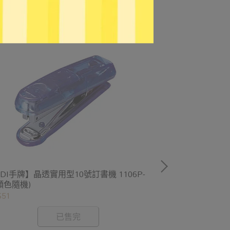
DI手牌】晶透實用型10號訂書機 1106P-
【SDI手牌】迷
(顏色隨機)
針)1110CA
$51
NT$39
已售完