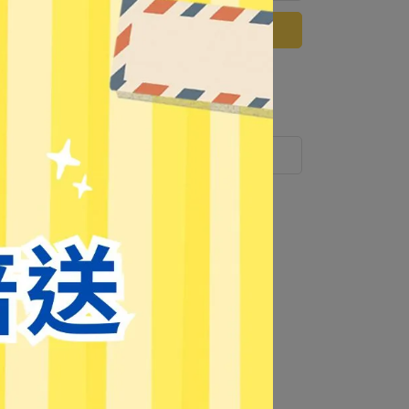
已售完，貨到通知我
 」可以折抵紅利
43
點 (約等於
NT$43
)
運送方式