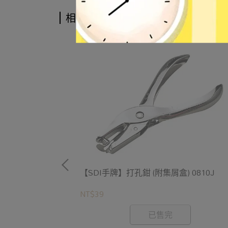
相關商品
0400C
【SDI手牌】打孔鉗 (附集屑盒) 0810J
NT$39
已售完