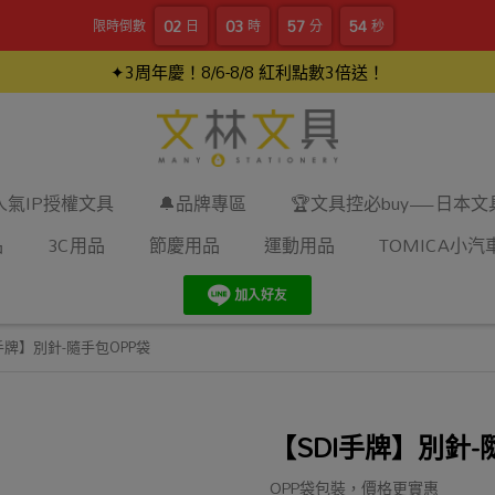
02
03
57
54
限時倒數
日
時
分
秒
✦3周年慶！8/6-8/8 紅利點數3倍送！
人氣IP授權文具
🔔品牌專區
🏆文具控必buy—日本
品
3C用品
節慶用品
運動用品
TOMICA小汽
手牌】別針-隨手包OPP袋
【SDI手牌】別針-
OPP袋包裝，價格更實惠