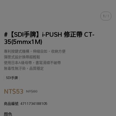
1
/
1
#【SDI手牌】i-PUSH 修正帶 CT-
35(5mmx1M)
專利按鍵式機構，伸縮自如，收納方便
彈匣式設計換帶超輕鬆
使用日本A級母帶，書寫滑順不破帶
無毒性無汙染，品質穩定
SDI手牌
NT$53
NT$80
商品編號:
4711734188105
顏色