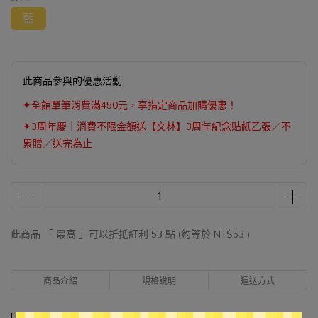
藍
此商品參與的優惠活動
✦全館單筆消費滿450元，享指定商品加購優惠！
✦3周年慶｜消費不限金額送【文林】3周年紀念貼紙乙張／不
累贈／送完為止
此商品 「 最高 」可以折抵紅利
53
點 (約等於
NT$53
)
商品介紹
規格說明
運送方式