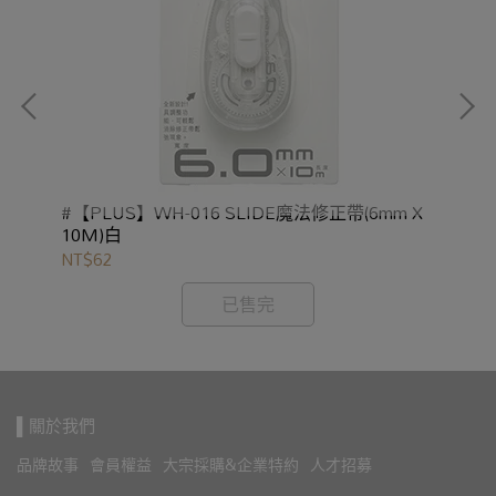
#【
帶替
#【PLUS】WH-016 SLIDE魔法修正帶(6mm X
黃/
10M)白
NT
NT$62
已售完
▌關於我們
品牌故事
會員權益
大宗採購&企業特約
人才招募