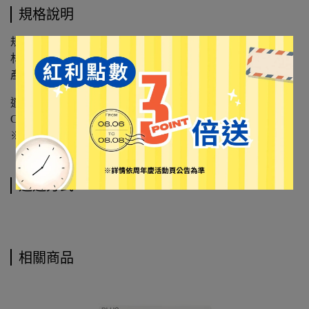
規格說明
規格｜4.2mmx6M
材質｜二氧化鈦、塑膠
產地｜台灣
適用於SDI手牌以下型號之主機：
CT-225系列、CT-204、CT-205、CT-206全系列
※不同寬度替換帶可以自由更換於全系列I-PUSH主機上
運送方式
相關商品