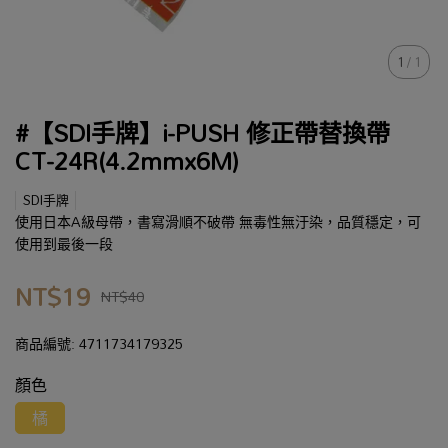
1
/
1
#【SDI手牌】i-PUSH 修正帶替換帶
CT-24R(4.2mmx6M)
SDI手牌
使用日本A級母帶，書寫滑順不破帶 無毒性無汙染，品質穩定，可
使用到最後一段
NT$19
NT$40
商品編號:
4711734179325
顏色
橘