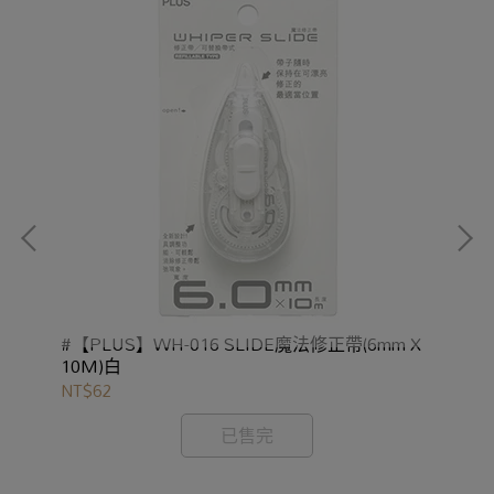
帶替
#【PLUS】WH-016 SLIDE魔法修正帶(6mm X
#【
10M)白
(6
NT$62
NT
已售完