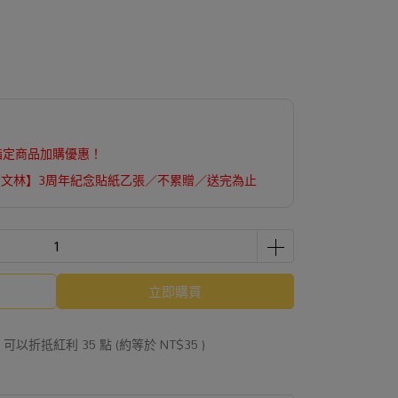
指定商品加購優惠！
【文林】3周年紀念貼紙乙張／不累贈／送完為止
立即購買
 」可以折抵紅利
35
點 (約等於
NT$35
)