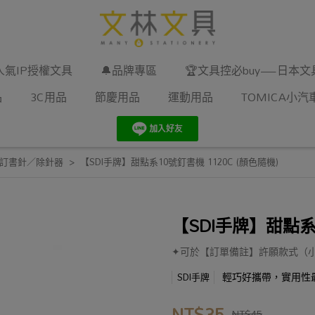
人氣IP授權文具
🔔品牌專區
🏆文具控必buy—日本
品
3C用品
節慶用品
運動用品
TOMICA小汽
訂書針／除針器
【SDI手牌】甜點系10號釘書機 1120C (顏色隨機)
【SDI手牌】甜點系1
✦可於【訂單備註】許願款式（
輕巧好攜帶，實用性
SDI手牌
NT$35
NT$45