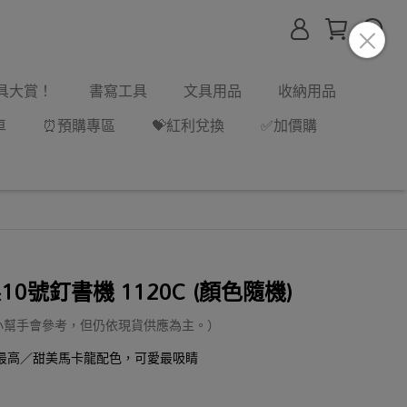
文具大賞！
書寫工具
文具用品
收納用品
車
⏰預購專區
💝紅利兌換
✅加價購
0號釘書機 1120C (顏色隨機)
小幫手會參考，但仍依現貨供應為主。）
最高／甜美馬卡龍配色，可愛最吸睛