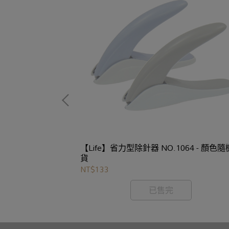
釘書針
【Life】省力型除針器 NO.1064 - 顏色隨機出
貨
NT$133
已售完