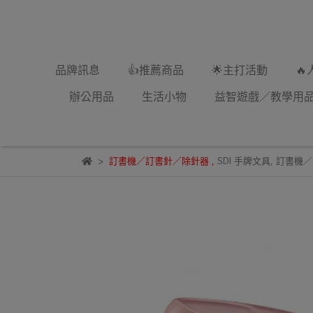
品牌訊息
👍推薦商品
🌟主打活動

辦公用品
生活小物
益智遊戲／教學用
訂書機／訂書針／除針器
,
SDI 手牌文具
,
訂書機／