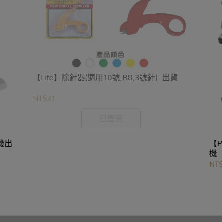
【Life】除針器(適用10號,B8,3號針)- 出貨
NT$31
已售完
【P
機
NT