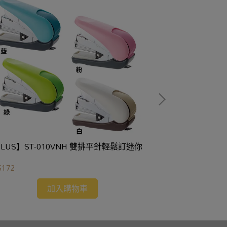
LUS】ST-010VNH 雙排平針輕鬆訂迷你
【PLUS】SL-1
綠、粉)
$172
NT$772
加入購物車