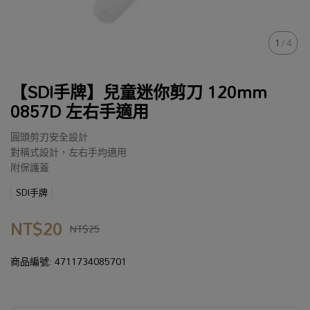
1
/
4
【SDI手牌】兒童迷你剪刀 120mm
0857D 左右手適用
圓頭剪刃安全設計
對稱式設計，左右手均適用
附保護蓋
SDI手牌
NT$20
NT$25
商品編號:
4711734085701