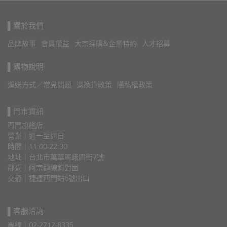
▌關於我們
品牌故事
會員權益
大宗採購&企業特約
人才招募
▌購物說明
運送方式／常見問題
退換貨政策
隱私權政策
▌門市資訊
西門旗艦店
營業｜週一至週日
時間｜11:00-22:30
地址｜台北市萬華區峨眉街7號
鄰近｜阿宗麵線斜對面
交通｜捷運西門站6號出口 
▌客服洽詢
專線｜02-2712-8335