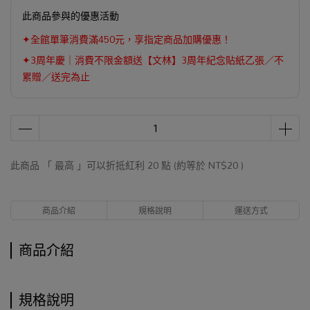
此商品參與的優惠活動
✦全館單筆消費滿450元，享指定商品加購優惠！
✦3周年慶｜消費不限金額送【文林】3周年紀念貼紙乙張／不
累贈／送完為止
此商品 「 最高 」可以折抵紅利
20
點 (約等於
NT$20
)
商品介紹
規格說明
運送方式
商品介紹
規格說明