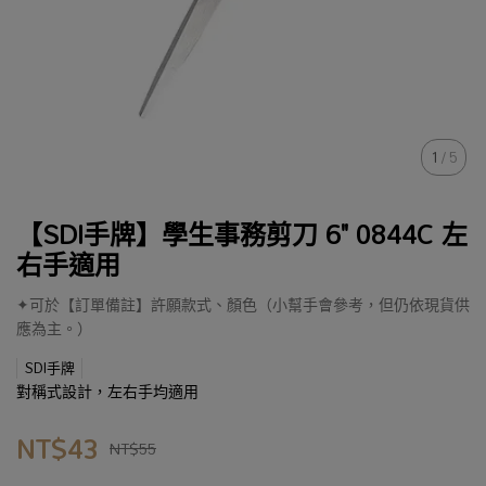
1
/
5
【SDI手牌】學生事務剪刀 6" 0844C 左
右手適用
✦可於【訂單備註】許願款式、顏色（小幫手會參考，但仍依現貨供
應為主。）
SDI手牌
對稱式設計，左右手均適用
NT$43
NT$55