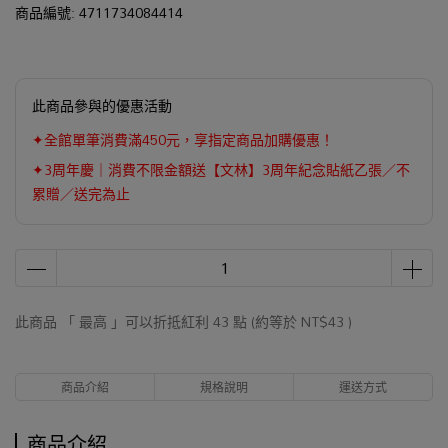
商品編號:
4711734084414
此商品參與的優惠活動
✦全館單筆消費滿450元，享指定商品加購優惠！
✦3周年慶｜消費不限金額送【文林】3周年紀念貼紙乙張／不
累贈／送完為止
此商品 「 最高 」可以折抵紅利
43
點 (約等於
NT$43
)
商品介紹
規格說明
運送方式
商品介紹