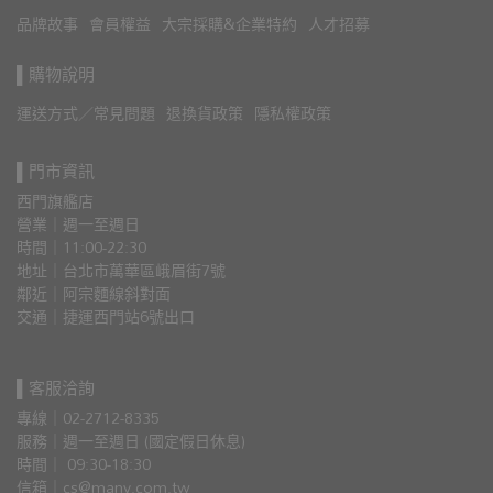
品牌故事
會員權益
大宗採購&企業特約
人才招募
▌購物說明
運送方式／常見問題
退換貨政策
隱私權政策
▌門市資訊
西門旗艦店
營業｜週一至週日
時間｜11:00-22:30
地址｜台北市萬華區峨眉街7號
鄰近｜阿宗麵線斜對面
交通｜捷運西門站6號出口 
▌客服洽詢
專線｜02-2712-8335
服務｜週一至週日 (國定假日休息)
時間｜ 09:30-18:30
信箱｜cs@many.com.tw