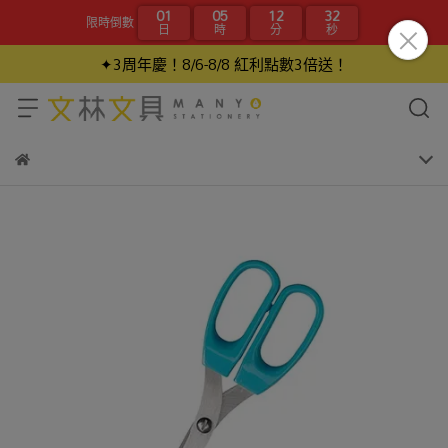
01
05
12
32
限時倒數
日
時
分
秒
✦3周年慶！8/6-8/8 紅利點數3倍送！