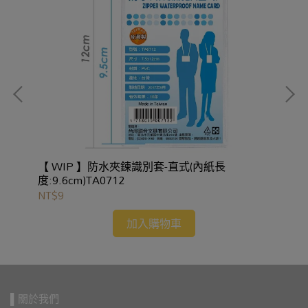
、
【 WIP 】防水夾鍊識別套-直式(內紙長
度:9.6cm)TA0712
NT$9
NT
加入購物車
▌關於我們