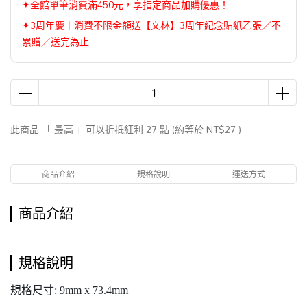
✦全館單筆消費滿450元，享指定商品加購優惠！
✦3周年慶｜消費不限金額送【文林】3周年紀念貼紙乙張／不
累贈／送完為止
此商品 「 最高 」可以折抵紅利
27
點 (約等於
NT$27
)
商品介紹
規格說明
運送方式
商品介紹
規格說明
規格尺寸: 9mm x 73.4mm