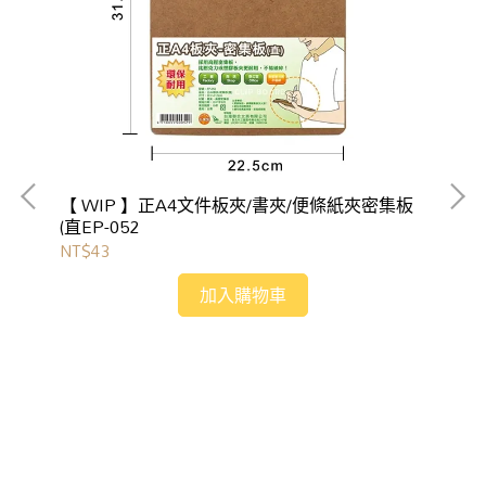
【L
NT
【 WIP 】正A4文件板夾/書夾/便條紙夾密集板
(直EP-052
NT$43
加入購物車