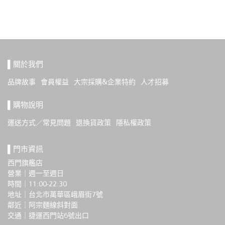
▌關於我們
品牌故事
會員權益
大宗採購&企業特約
人才招募
▌購物說明
運送方式／常見問題
退換貨政策
隱私權政策
▌門市資訊
西門旗艦店
營業｜週一至週日
時間｜11:00-22:30
地址｜台北市萬華區峨眉街7號
鄰近｜阿宗麵線斜對面
交通｜捷運西門站6號出口 