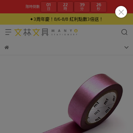
01
22
39
26
限時倒數
日
時
分
秒
✦3周年慶！8/6-8/8 紅利點數3倍送！