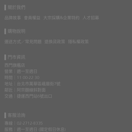
▌關於我們
品牌故事
會員權益
大宗採購&企業特約
人才招募
▌購物說明
運送方式／常見問題
退換貨政策
隱私權政策
▌門市資訊
西門旗艦店
營業｜週一至週日
時間｜11:00-22:30
地址｜台北市萬華區峨眉街7號
鄰近｜阿宗麵線斜對面
交通｜捷運西門站6號出口 
▌客服洽詢
專線｜02-2712-8335
服務｜週一至週日 (國定假日休息)