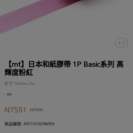
1
/
2
【mt】日本和紙膠帶 1P Basic系列 高
輝度粉紅
尺寸:15mm×7m
mt
NT$51
NT$65
商品編號:
4971910296059