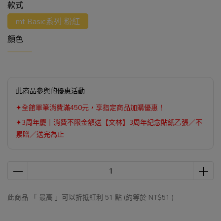
款式
mt Basic系列-粉紅
顏色
此商品參與的優惠活動
✦全館單筆消費滿450元，享指定商品加購優惠！
✦3周年慶｜消費不限金額送【文林】3周年紀念貼紙乙張／不
累贈／送完為止
此商品 「 最高 」可以折抵紅利
51
點 (約等於
NT$51
)