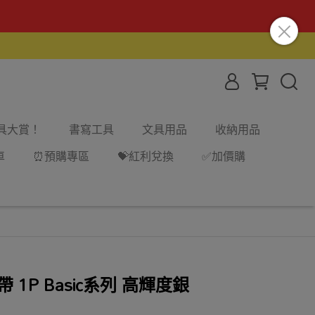
文具大賞！
書寫工具
文具用品
收納用品
車
⏰預購專區
💝紅利兌換
✅加價購
1P Basic系列 高輝度銀