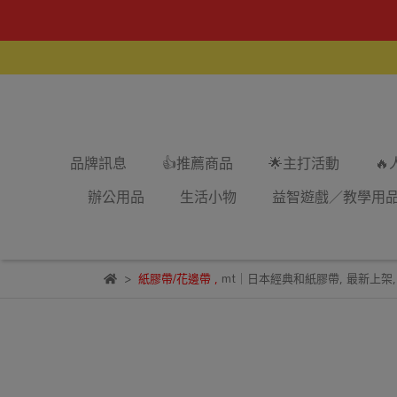
品牌訊息
👍推薦商品
🌟主打活動

辦公用品
生活小物
益智遊戲／教學用
紙膠帶/花邊帶
,
mt｜日本經典和紙膠帶
,
最新上架