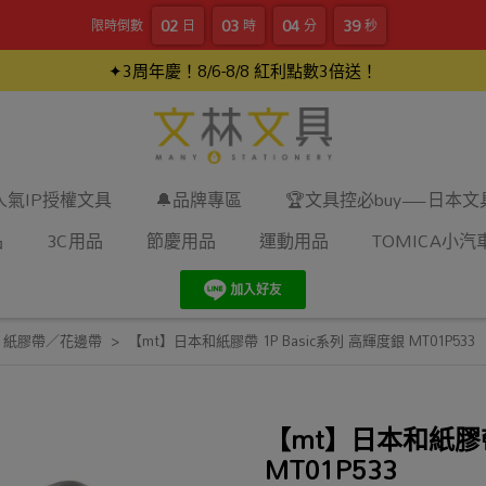
02
03
04
38
限時倒數
日
時
分
秒
✦3周年慶！8/6-8/8 紅利點數3倍送！
人氣IP授權文具
🔔品牌專區
🏆文具控必buy—日本
品
3C用品
節慶用品
運動用品
TOMICA小汽
,
紙膠帶／花邊帶
【mt】日本和紙膠帶 1P Basic系列 高輝度銀 MT01P533
【mt】日本和紙膠帶 
MT01P533