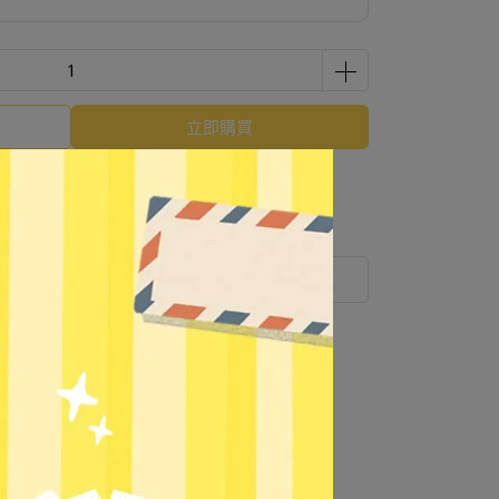
立即購買
 」可以折抵紅利
51
點 (約等於
NT$51
)
運送方式