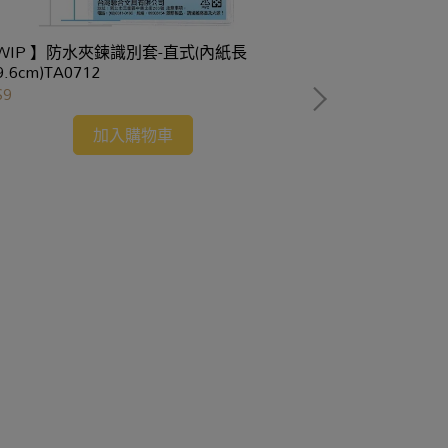
 WIP 】防水夾鍊識別套-直式(內紙長
【Pentel飛龍】
9.6cm)TA0712
$9
NT$20
加入購物車