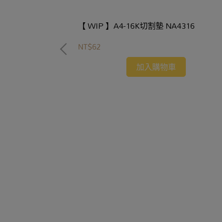
【 WIP 】A4-16K切割墊 NA4316
NT$62
加入購物車
9014B50