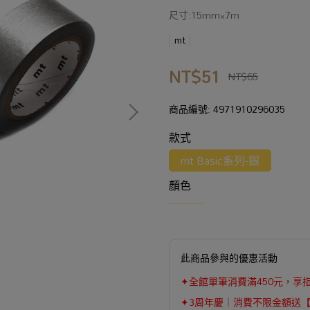
尺寸:15mm×7m
mt
NT$51
NT$65
商品編號:
4971910296035
款式
mt Basic系列-銀
顏色
此商品參與的優惠活動
✦全館單筆消費滿450元，享
✦3周年慶｜消費不限金額送