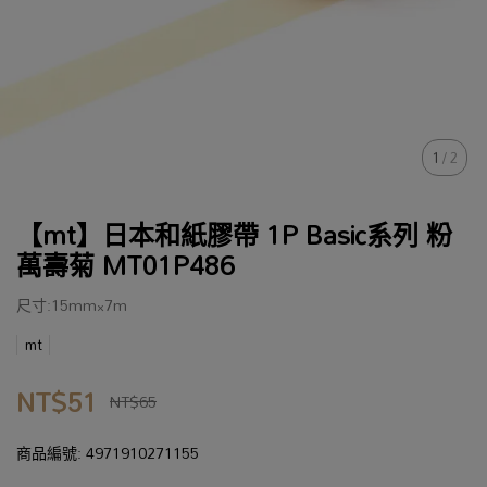
1
/
2
【mt】日本和紙膠帶 1P Basic系列 粉
萬壽菊 MT01P486
尺寸:15mm×7m
mt
NT$51
NT$65
商品編號:
4971910271155