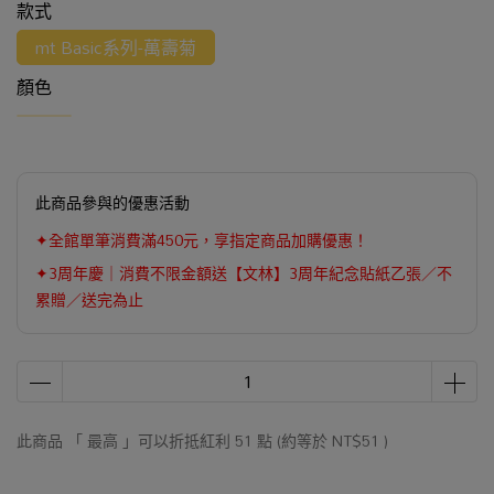
款式
mt Basic系列-萬壽菊
顏色
此商品參與的優惠活動
✦全館單筆消費滿450元，享指定商品加購優惠！
✦3周年慶｜消費不限金額送【文林】3周年紀念貼紙乙張／不
累贈／送完為止
此商品 「 最高 」可以折抵紅利
51
點 (約等於
NT$51
)