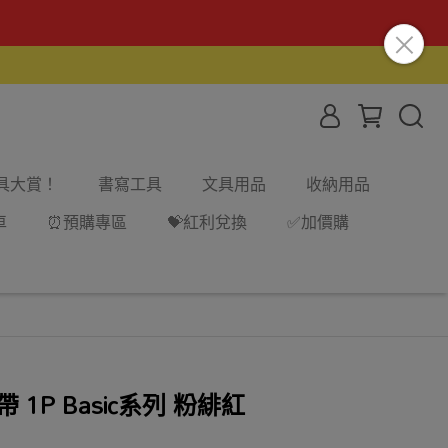
文具大賞！
書寫工具
文具用品
收納用品
車
⏰預購專區
💝紅利兌換
✅加價購
1P Basic系列 粉緋紅