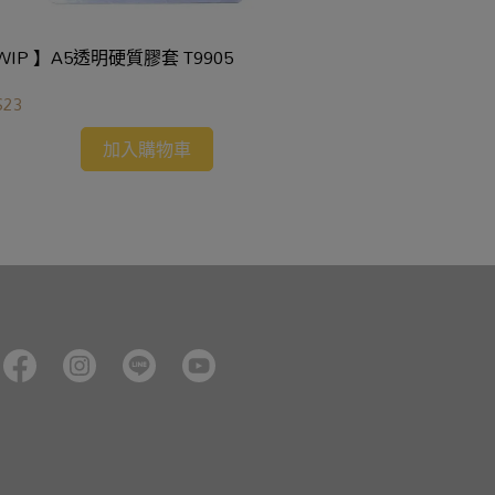
【 WIP 】A5透明硬質膠套 T9905
【Pentel飛龍】
$23
NT$20
加入購物車