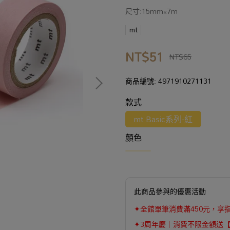
尺寸:15mm×7m
mt
NT$51
NT$65
商品編號:
4971910271131
款式
mt Basic系列-紅
顏色
此商品參與的優惠活動
✦全館單筆消費滿450元，享
✦3周年慶｜消費不限金額送