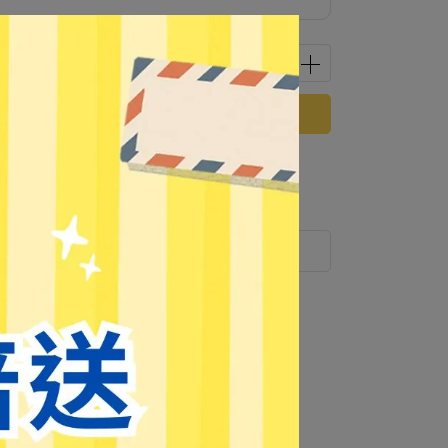
立即購買
 」可以折抵紅利
51
點 (約等於
NT$51
)
運送方式