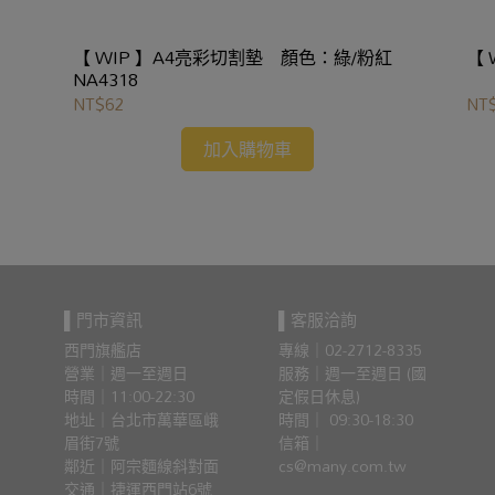
【 WIP 】A4亮彩切割墊 顏色：綠/粉紅
NA4318
NT$62
NT
加入購物車
▌門市資訊
▌客服洽詢
西門旗艦店
專線｜02-2712-8335
營業｜週一至週日
服務｜週一至週日 (國
時間｜11:00-22:30
定假日休息)
地址｜台北市萬華區峨
時間｜ 09:30-18:30
眉街7號
信箱｜
鄰近｜阿宗麵線斜對面
cs@many.com.tw
交通｜捷運西門站6號