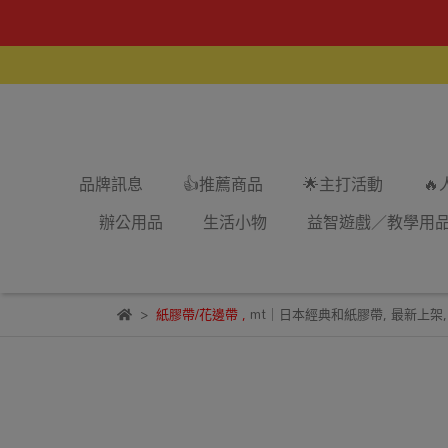
品牌訊息
👍推薦商品
🌟主打活動

辦公用品
生活小物
益智遊戲／教學用
紙膠帶/花邊帶
,
mt｜日本經典和紙膠帶
,
最新上架