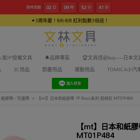
02
09
52
40
限時倒數
日
時
分
秒
✦3周年慶！8/6-8/8 紅利點數3倍送！
人氣IP授權文具
🔔品牌專區
🏆文具控必buy—日本
品
3C用品
節慶用品
運動用品
TOMICA小汽
,
紙膠帶／花邊帶
【mt】日本和紙膠帶 1P Basic系列 粉緋紅 MT01P484
【mt】日本和紙膠帶 
MT01P484