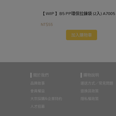
珠筆芯LRP5(砲彈
【 WIP 】B5 PP環保拉鍊袋 (2入) A7005
NT$55
加入購物車
▌關於我們
▌購物說明
品牌故事
運送方式／常見問題
會員權益
退換貨政策
大宗採購&企業特約
隱私權政策
人才招募