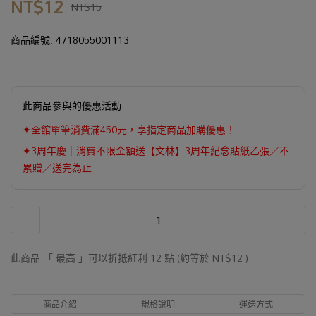
NT$12
NT$15
商品編號:
4718055001113
此商品參與的優惠活動
✦全館單筆消費滿450元，享指定商品加購優惠！
✦3周年慶｜消費不限金額送【文林】3周年紀念貼紙乙張／不
累贈／送完為止
此商品 「 最高 」可以折抵紅利
12
點 (約等於
NT$12
)
商品介紹
規格說明
運送方式