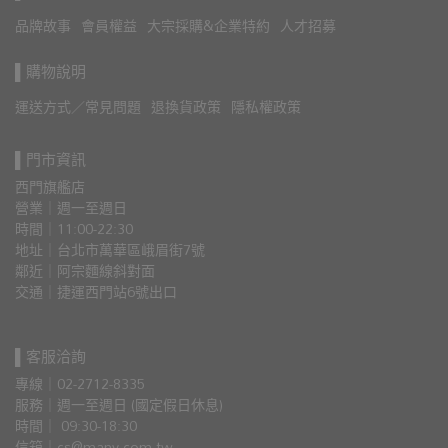
品牌故事
會員權益
大宗採購&企業特約
人才招募
▌購物說明
運送方式／常見問題
退換貨政策
隱私權政策
▌門市資訊
西門旗艦店
營業｜週一至週日
時間｜11:00-22:30
地址｜台北市萬華區峨眉街7號
鄰近｜阿宗麵線斜對面
交通｜捷運西門站6號出口 
▌客服洽詢
專線｜02-2712-8335
服務｜週一至週日 (國定假日休息)
時間｜ 09:30-18:30
信箱｜cs@many.com.tw