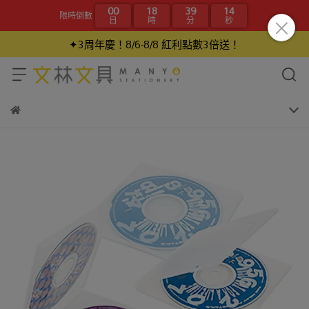
00
18
39
14
限時倒數
日
時
分
秒
✦3周年慶！8/6-8/8 紅利點數3倍送！