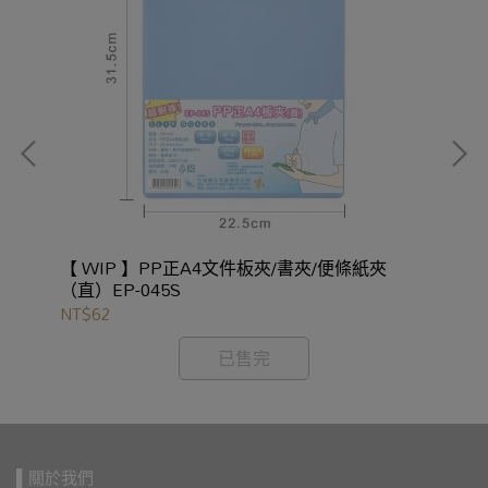
00
【 WIP 】PP正A4文件板夾/書夾/便條紙夾
【 
（直）EP-045S
NT$62
NT
已售完
▌關於我們