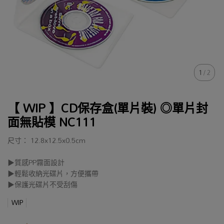
1
/
2
【 WIP 】CD保存盒(單片裝) ◎單片封
面無貼模 NC111
尺寸： 12.8x12.5x0.5cm
▶質感PP霧面設計
▶輕鬆收納光碟片，方便攜帶
▶保護光碟片不受刮傷
WIP