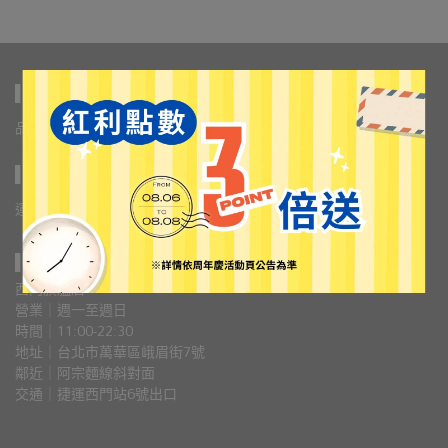
▌關於我們
品牌故事
會員權益
大宗採購&企業特約
人才招募
▌購物說明
運送方式／常見問題
退換貨政策
隱私權政策
▌門市資訊
西門旗艦店
營業｜週一至週日
時間｜11:00-22:30
地址｜台北市萬華區峨眉街7號
鄰近｜阿宗麵線斜對面
交通｜捷運西門站6號出口 