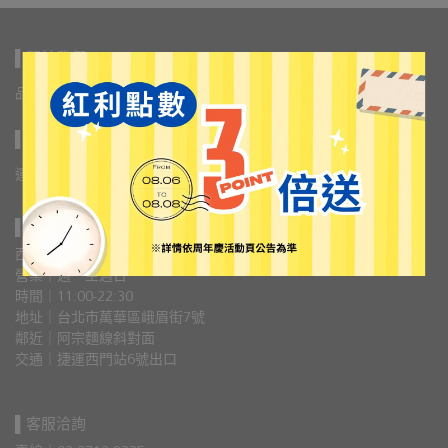
▌關於我們
品牌故事
會員權益
大宗採購&企業特約
人才招募
▌購物說明
運送方式／常見問題
退換貨政策
隱私權政策
▌門市資訊
西門旗艦店
營業｜週一至週日
時間｜11:00-22:30
地址｜台北市萬華區峨眉街7號
鄰近｜阿宗麵線斜對面
交通｜捷運西門站6號出口 
▌客服洽詢