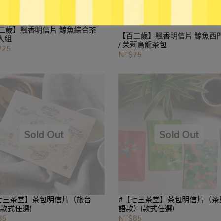
二歲】飄香明信片 鯨魚綜合茶
【百二歲】飄香明信片 鯨魚西
3入組
/ 苿莉烏龍茶包
225
NT$75
七三茶堂】茶包明信片（旅台
#【七三茶堂】茶包明信片（茶
(款式任選)
語款）(款式任選)
85
NT$85