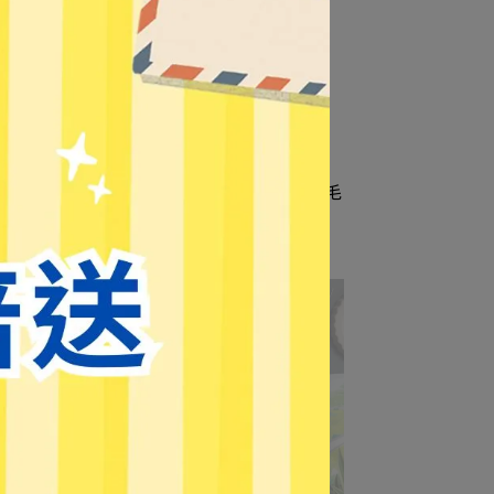
【百二歲】飄香明信片 鯨魚淡水紅毛
院 /
城 / 玫瑰烏龍茶包
NT$75