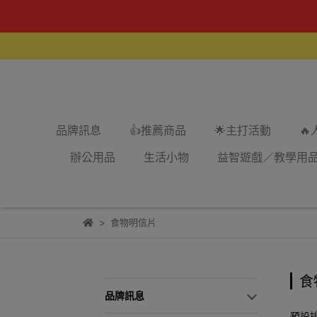
品牌訊息
👍推薦商品
🌟主打活動

辦公用品
生活小物
益智遊戲／教學用
食物明信片
食
品牌訊息
預設