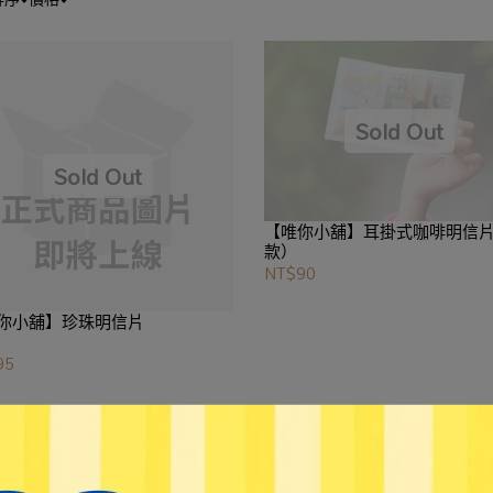
【唯你小舖】耳掛式咖啡明信
款）
NT$90
你小舖】珍珠明信片
95