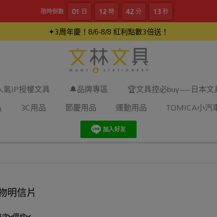
01
12
42
12
限時倒數
日
時
分
秒
✦3周年慶！8/6-8/8 紅利點數3倍送！
人氣IP授權文具
🔔品牌專區
🏆文具控必buy—日本
品
3C用品
節慶用品
運動用品
TOMICA小汽
物明信片
排序
價格