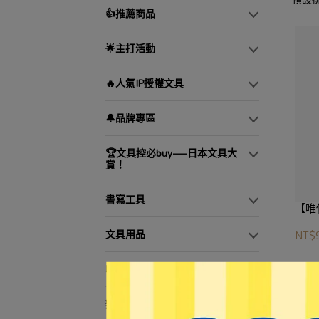
👍推薦商品
🌟主打活動
🔥人氣IP授權文具
🔔品牌專區
🏆文具控必buy—日本文具大
賞！
書寫工具
【唯
文具用品
NT$
收納用品
辦公用品