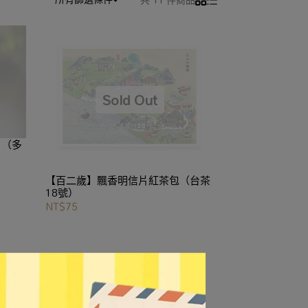
片（多
【百二歲】飄香明信片紅茶包（台茶
18號）
NT$75