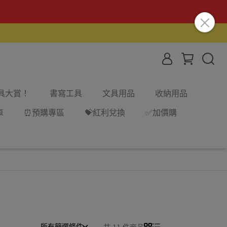
文具大賞！
書寫工具
文具用品
收納用品
車
⏰預購專區
💝紅利兌換
✅加價購
所有篩選條件
共 11 件商品