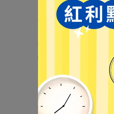
生活小物
益智遊戲／教學用品
3C用品
【百
桂花
節慶用品
NT$
運動用品
TOMICA小汽車
⏰預購專區
💝紅利兌換
✅加價購