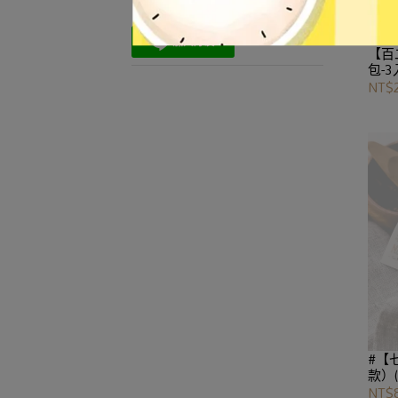
【百
包-
NT$
#【
款）
NT$