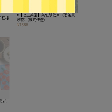
#【七三茶堂】茶包明信片（喝茶景
門紅樓
致款）(款式任選)
NT$85
與花