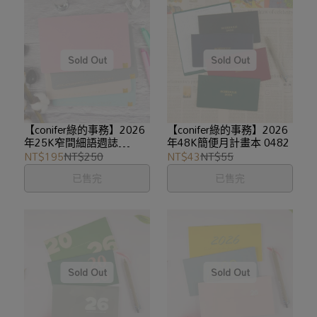
【conifer綠的事務】2026
【conifer綠的事務】2026
年25K窄間細語週誌
年48K簡便月計畫本 0482
NA0125
NT$195
NT$250
NT$43
NT$55
已售完
已售完