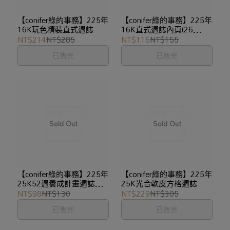
【conifer綠的事務】225年
【conifer綠的事務】225年
16K玩色精裝直式週誌
16K直式週誌內頁(26
孔)7516
NT$214
NT$285
NT$116
NT$155
已售完
已售完
【conifer綠的事務】225年
【conifer綠的事務】225年
25K52週養成計畫週誌內
25K光合軟皮方格週誌
頁
NT$98
NT$130
NT$229
NT$305
已售完
已售完