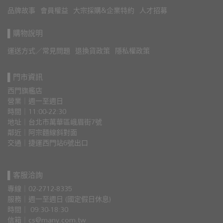
品牌故事
會員權益
大宗採購&企業特約
人才招募
▌購物說明
運送方式／常見問題
退換貨政策
隱私權政策
▌門市資訊
西門旗艦店
營業｜週一至週日
時間｜11:00-22:30
地址｜台北市萬華區峨眉街7號
鄰近｜阿宗麵線斜對面
交通｜捷運西門站6號出口 
▌客服洽詢
專線｜02-2712-8335
服務｜週一至週日 (國定假日休息)
時間｜ 09:30-18:30
信箱｜cs@many.com.tw