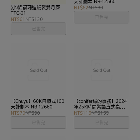
天計劃本 NB-12560
(小)貓福珊迪紙製雙月曆
NT$62
NT$80
TTC-01
已售完
NT$61
NT$130
已售完
【Chuyu】60K自填式100
【conifer綠的事務】2024
天計劃本 NB-12660
年25K時間絮語直式桌曆
0625
NT$70
NT$90
NT$115
NT$155
已售完
已售完