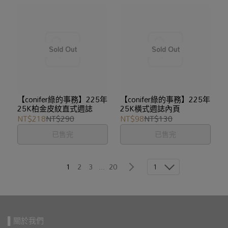
【conifer綠的事務】225年
【conifer綠的事務】225年
25K柏金皮紋直式週誌
25K橫式週誌內頁
NT$218
NT$290
NT$98
NT$130
已售完
已售完
1
1
2
3
...
20
▌關於我們