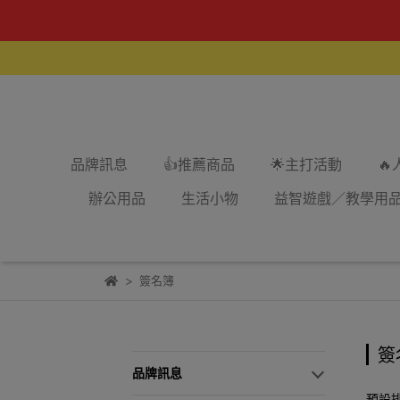
品牌訊息
👍推薦商品
🌟主打活動

辦公用品
生活小物
益智遊戲／教學用
簽名簿
簽
品牌訊息
預設