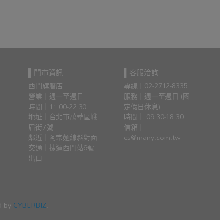
▌門市資訊
▌客服洽詢
西門旗艦店
專線｜02-2712-8335
營業｜週一至週日
服務｜週一至週日 (國
時間｜11:00-22:30
定假日休息)
地址｜台北市萬華區峨
時間｜ 09:30-18:30
眉街7號
信箱｜
鄰近｜阿宗麵線斜對面
cs@many.com.tw
交通｜捷運西門站6號
出口 
d by
CYBERBIZ
.