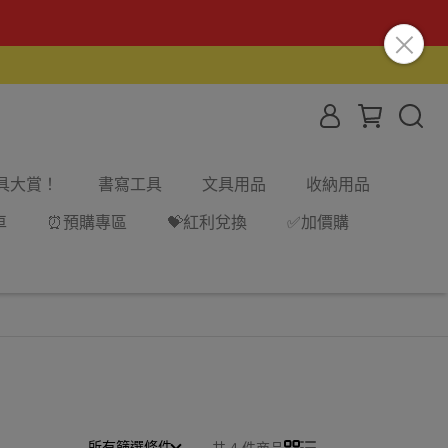
文具大賞！
書寫工具
文具用品
收納用品
車
⏰預購專區
💝紅利兌換
✅加價購
所有篩選條件
共 4 件商品