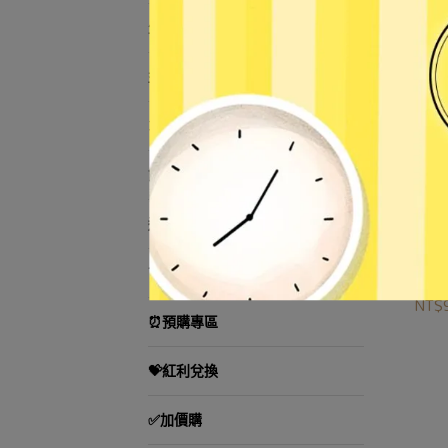
生活小物
益智遊戲／教學用品
3C用品
節慶用品
運動用品
#【加
TOMICA小汽車
113
NT$
⏰預購專區
💝紅利兌換
✅加價購