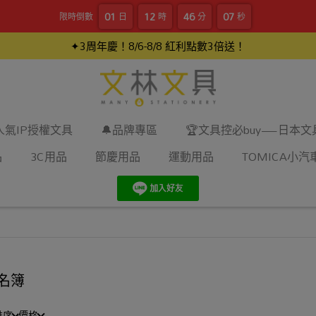
01
12
46
06
限時倒數
日
時
分
秒
✦3周年慶！8/6-8/8 紅利點數3倍送！
人氣IP授權文具
🔔品牌專區
🏆文具控必buy—日本
品
3C用品
節慶用品
運動用品
TOMICA小汽
名簿
排序
價格