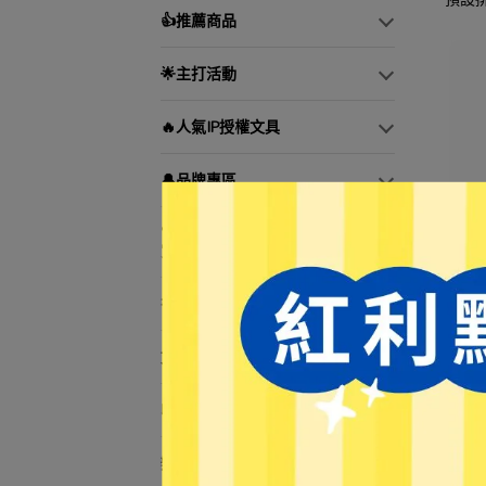
👍推薦商品
🌟主打活動
🔥人氣IP授權文具
🔔品牌專區
🏆文具控必buy—日本文具大
賞！
書寫工具
【加
文具用品
NT$
收納用品
辦公用品