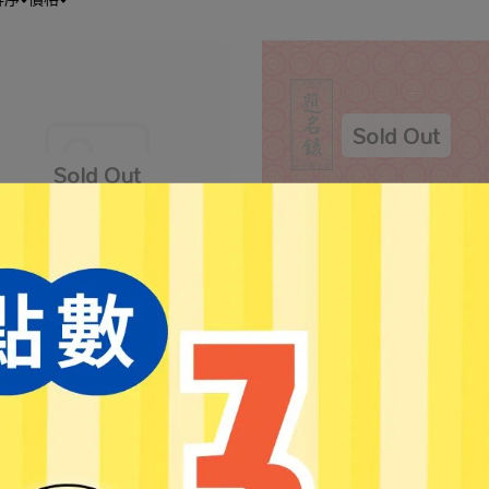
【加新】紅題名簿 (入袋)1139P
NT$31
NT$40
新】192名高級紅禮簿 1138
27
NT$35