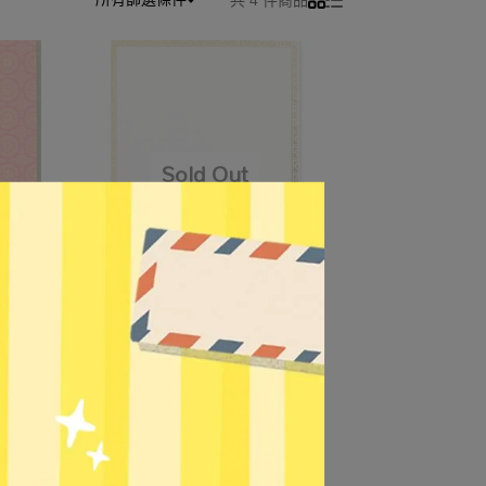
【紙博館】燙金簽名板 GAB
NT$12
~
NT$31