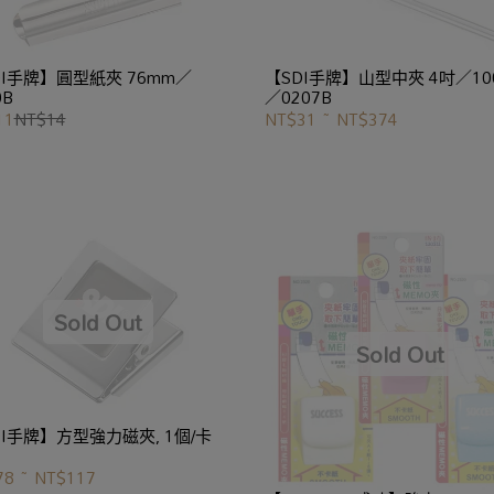
DI手牌】圓型紙夾 76mm／
【SDI手牌】山型中夾 4吋／10
0B
／0207B
11
NT$14
NT$31
~
NT$374
DI手牌】方型強力磁夾, 1個/卡
78
~
NT$117