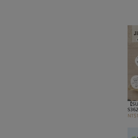
【SU
S36
NT$