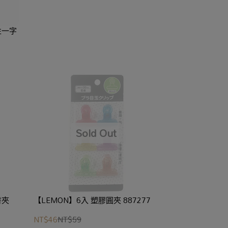
性一字
書夾
【LEMON】6入 塑膠圓夾 887277
NT$46
NT$59