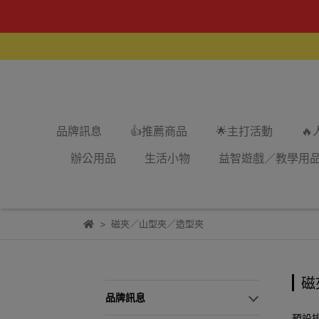
品牌訊息
👍推薦商品
🌟主打活動

辦公用品
生活小物
益智遊戲／教學用
磁夾／山型夾／造型夾
磁
品牌訊息
預設