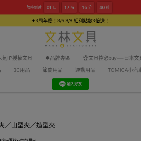
01
17
16
39
限時倒數
日
時
分
秒
✦3周年慶！8/6-8/8 紅利點數3倍送！
人氣IP授權文具
🔔品牌專區
🏆文具控必buy—日本
品
3C用品
節慶用品
運動用品
TOMICA小汽
夾／山型夾／造型夾
排序
價格
庫存量