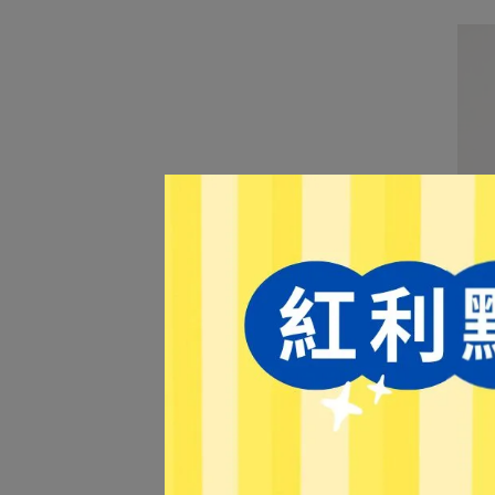
【L
887
NT$