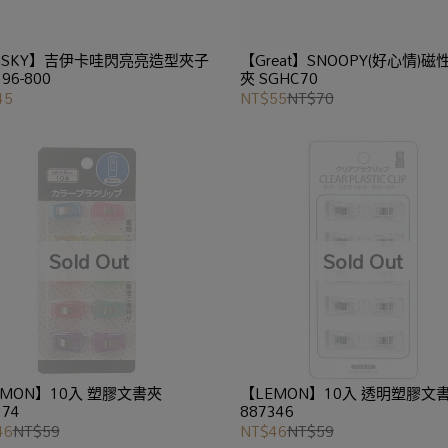
NSKY】吉伊卡哇閃亮亮造型夾子
【Great】SNOOPY(好心情)磁
96-800
夾 SGHC70
45
NT$55
NT$70
EMON】10入 塑膠文書夾
【LEMON】10入 透明塑膠文
274
887346
46
NT$59
NT$46
NT$59