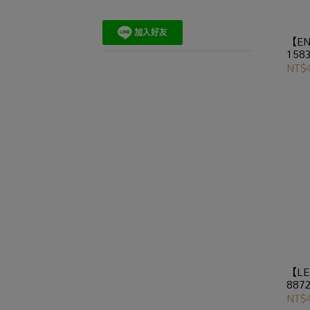
【E
1583
NT$
【L
887
NT$