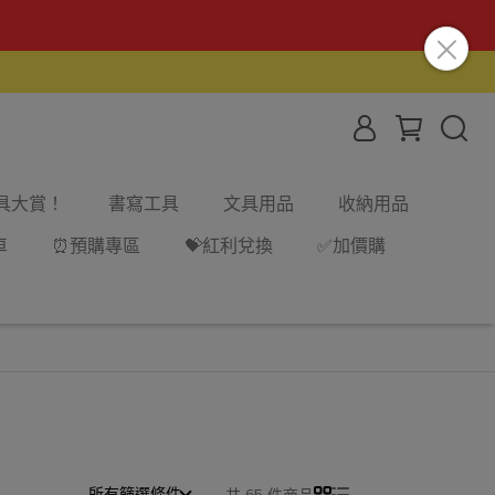
文具大賞！
書寫工具
文具用品
收納用品
車
⏰預購專區
💝紅利兌換
✅加價購
所有篩選條件
共 65 件商品