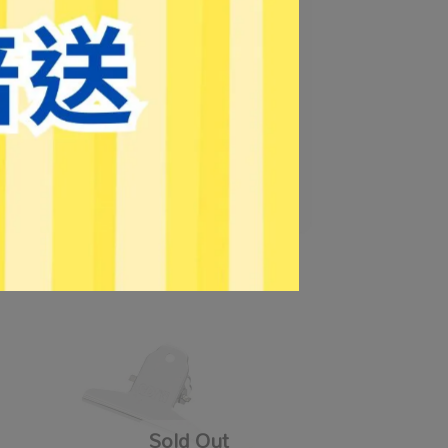
鋼夾
【SDI手牌】0207B 4吋 中山夾
NT$31
NT$40