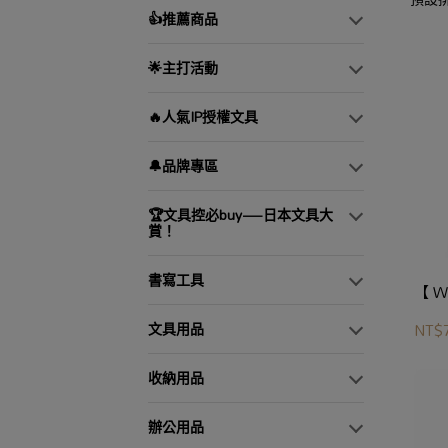
👍推薦商品
🌟主打活動
🔥人氣IP授權文具
🔔品牌專區
🏆文具控必buy—日本文具大
賞！
書寫工具
【 W
文具用品
NT$
收納用品
辦公用品