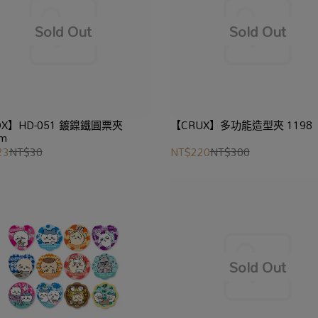
X】HD-051 鍍鎳鐵圓票夾
【CRUX】多功能造型夾 1198
m
23
NT$30
NT$220
NT$300