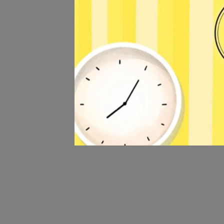
【SD
NT$