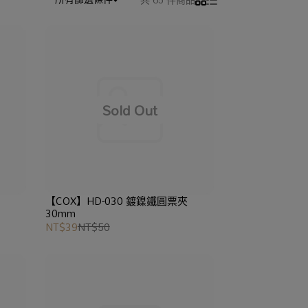
【COX】HD-030 鍍鎳鐵圓票夾
30mm
NT$39
NT$50