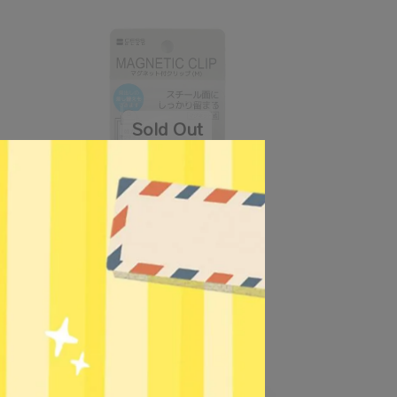
98
【LEMON】強力文件磁鐵夾2色M
887228
NT$54
NT$69