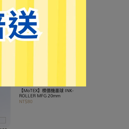
【MoTEX】標價機墨球 INK-
ROLLER MFG 20mm
NT$80