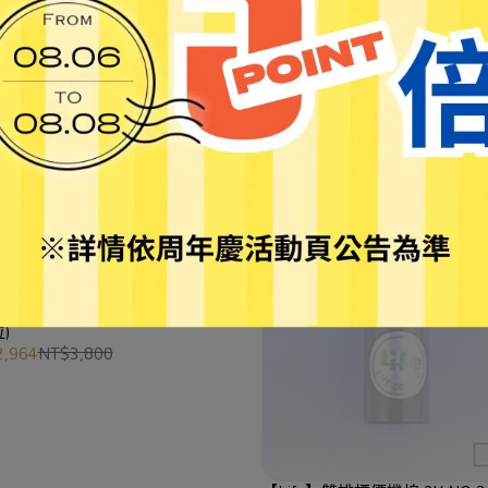
NT$94
NT$120
fe】雙排標價機 2Y (上排10位下
)
,964
NT$3,800