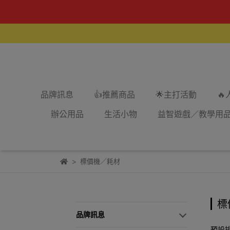
品牌訊息
👍推薦商品
🌟主打活動

辦公用品
生活小物
益智遊戲／教學用
標價機／耗材
標
品牌訊息
預設