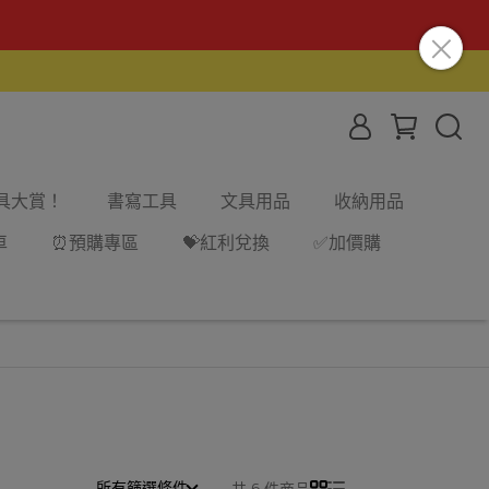
文具大賞！
書寫工具
文具用品
收納用品
車
⏰預購專區
💝紅利兌換
✅加價購
所有篩選條件
共 6 件商品