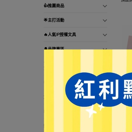
👍推薦商品
🌟主打活動
🔥人氣IP授權文具
🔔品牌專區
🏆文具控必buy—日本文具大
【Li
賞！
NO.
NT$3
書寫工具
文具用品
收納用品
辦公用品