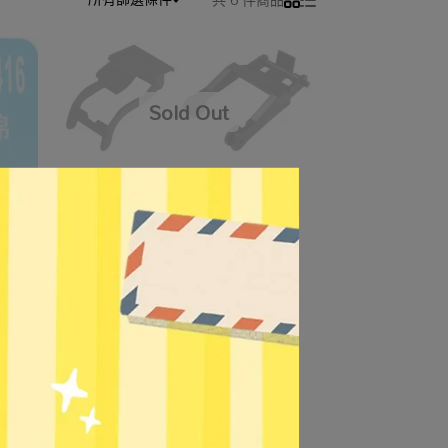
【Life】標價機棉架 (1Y機用)
NO.2413
NT$156
NT$200
416