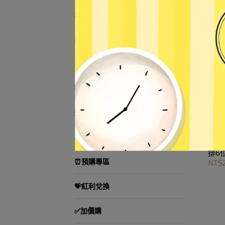
生活小物
益智遊戲／教學用品
3C用品
節慶用品
運動用品
TOMICA小汽車
【Li
排6位
⏰預購專區
NT$2
💝紅利兌換
✅加價購