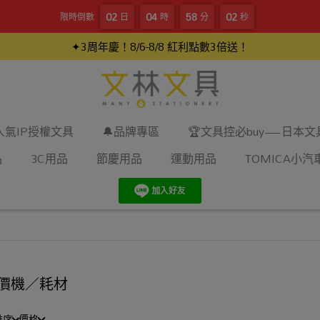
02
04
58
01
限時倒數
日
時
分
秒
✦3周年慶！8/6-8/8 紅利點數3倍送！
人氣IP授權文具
🔔品牌專區
🏆文具控必buy—日本
品
3C用品
節慶用品
運動用品
TOMICA小汽
價機／耗材
排序
價格