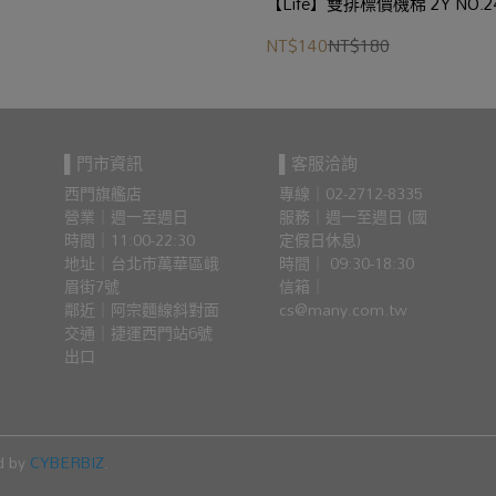
【Life】雙排標價機棉 2Y NO.2
NT$140
NT$180
▌門市資訊
▌客服洽詢
西門旗艦店
專線｜02-2712-8335
營業｜週一至週日
服務｜週一至週日 (國
時間｜11:00-22:30
定假日休息)
地址｜台北市萬華區峨
時間｜ 09:30-18:30
眉街7號
信箱｜
鄰近｜阿宗麵線斜對面
cs@many.com.tw
交通｜捷運西門站6號
出口 
d by
CYBERBIZ
.