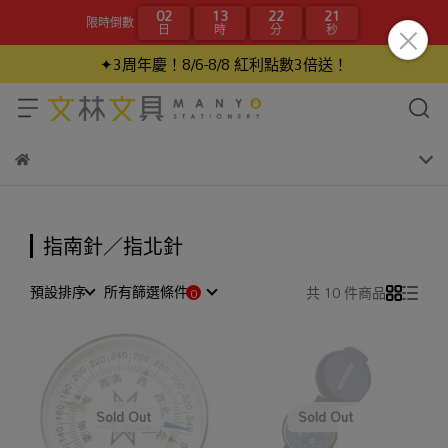
02
13
22
20
限時倒數
日
時
分
秒
✦3周年慶！8/6-8/8 紅利點數3倍送！
指南針／指北針
預設排序
所有篩選條件
共 10 件商品