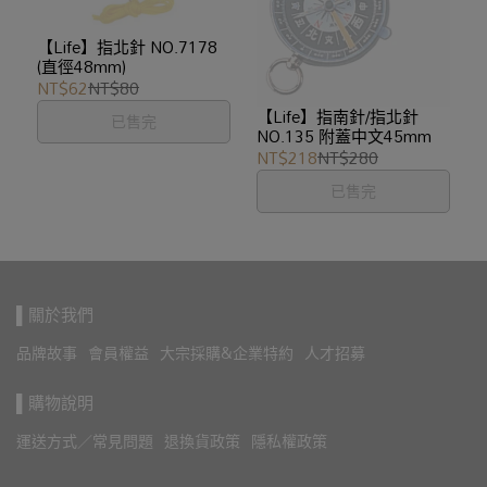
【Life】指北針 NO.7178
(直徑48mm)
NT$62
NT$80
【Life】指南針/指北針
已售完
NO.135 附蓋中文45mm
NT$218
NT$280
已售完
▌關於我們
品牌故事
會員權益
大宗採購&企業特約
人才招募
▌購物說明
運送方式／常見問題
退換貨政策
隱私權政策