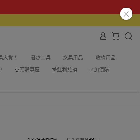
文具大賞！
書寫工具
文具用品
收納用品
車
⏰預購專區
💝紅利兌換
✅加價購
所有篩選條件
共 3 件商品