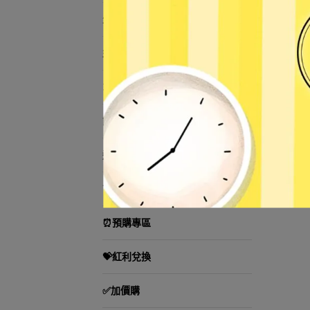
生活小物
益智遊戲／教學用品
3C用品
節慶用品
運動用品
TOMICA小汽車
⏰預購專區
💝紅利兌換
✅加價購