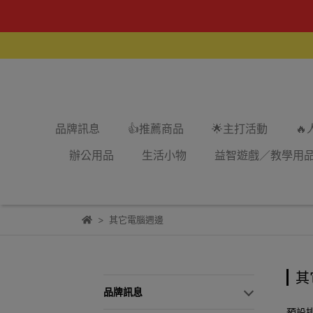
品牌訊息
👍推薦商品
🌟主打活動

辦公用品
生活小物
益智遊戲／教學用
其它電腦週邊
其
品牌訊息
預設