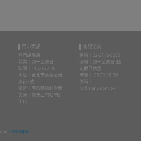
▌門市資訊
▌客服洽詢
西門旗艦店
專線｜02-2712-8335
營業｜週一至週日
服務｜週一至週日 (國
時間｜11:00-22:30
定假日休息)
地址｜台北市萬華區峨
時間｜ 09:30-18:30
眉街7號
信箱｜
鄰近｜阿宗麵線斜對面
cs@many.com.tw
交通｜捷運西門站6號
出口 
d by
CYBERBIZ
.