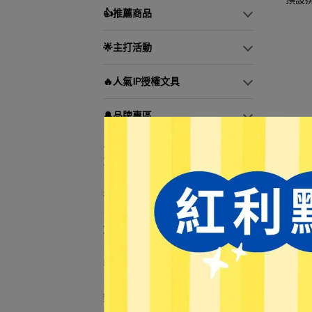
👍推薦商品
🌟主打活動
🔥人氣IP授權文具
🔔品牌專區
🏆文具控必buy—日本文具大
賞！
書寫工具
【E
WS4
文具用品
NT$
收納用品
辦公用品