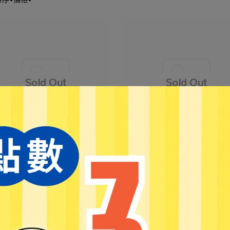
-books】隨插即用高速無線網卡
【Edimax】EW-7811ULC AC
線網路卡
300
NT$599