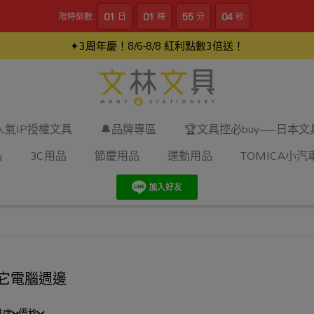
01
01
55
03
限時倒數
日
時
分
秒
✦3周年慶！8/6-8/8 紅利點數3倍送！
人氣IP授權文具
🔔品牌專區
🏆文具控必buy—日本
品
3C用品
節慶用品
運動用品
TOMICA小汽
它電腦週邊
排序
價格