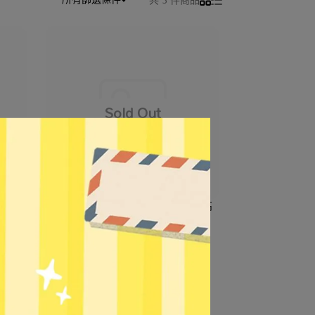
600無
【MERCUSYS】MW150US 水星高
效能隱形USB無線網卡
NT$229